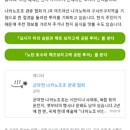
나카노조초 관광 협회가 JR 아즈마선 나가노하라 구사쓰구치역을 기
점으로 한 절경을 둘러싼 투어를 기획하고 있습니다. 현지 주민이기
때문에 추천 정보를 가르쳐 주거나 현지 음식을 맛볼 수도 있습니다.
「요시가 히라 습원과 채트 보미고케 공원 투어」를 본다
「노탄 호수와 채츠보미고케 공원 투어」를 본다
에디터
군마현 나카노조초 관광 협회
군마
군마현 나카노조쵸는 시만이나 사와토, 육합 등의
온천지. 옛부터의 행사나 문화도 남아 있습니다.2년
more
에 한 번, 국제 현대 예술제 “나카노조 비엔날레”도
개최.
본 기사의 정보는 취재・집필 당시의 내용을 토대로 합니다. 기사 공개 후 상품이