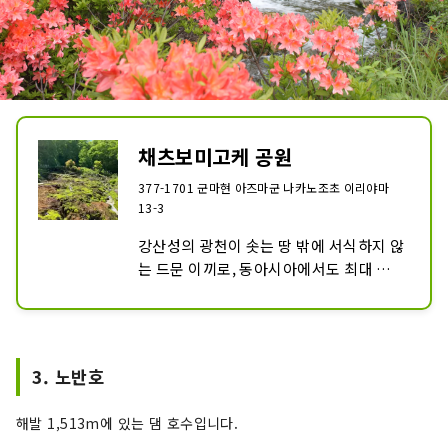
채츠보미고케 공원
377-1701 군마현 아즈마군 나카노조초 이리야마
13-3
강산성의 광천이 솟는 땅 밖에 서식하지 않
는 드문 이끼로, 동아시아에서도 최대 규모
의 군생지.

국가의 천연 기념물로 지정되어 있습니다.
3. 노반호
해발 1,513m에 있는 댐 호수입니다.