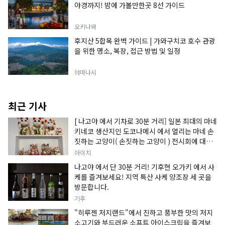
야경까지! 밤에 가볼만한곳 8선 가이드
오키나와
후지산 5합목 완벽 가이드 | 가와구치코 호수 관광
을 위한 명소, 복장, 접근 방법 및 일정
야마나시
최근 기사
[ 나고야 에서 기차로 30분 거리] 일본 최대의 마네
키네코 생산지인 도코나메시 에서 열리는 마네 손
짓하는 고양이( 손짓하는 고양이 ) 전시회에 대한
정보입니다.
아이치
나고야 에서 단 30분 거리! 기후현 오가키 에서 사
케를 즐겨보세요! 지역 특산 사케 양조장 세 곳을
방문합니다.
기후
"히루젠 저지랜드"에서 진하고 풍부한 맛의 저지
소고기와 부드러운 소프트 아이스크림을 즐겨보