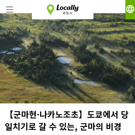
language
【군마현·나카노조초】도쿄에서 당
일치기로 갈 수 있는, 군마의 비경