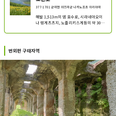
377-1701 군마현 아즈마군 나카노조초 이리야마
해발 1,513m의 댐 호수로, 시라네아오이
나 렝게츠츠지, 노졸리키스게등의 약 300
종의 고산 식물이 가련하게 물들입니다.

피싱과 하이킹을 즐길 수도 있습니다.
번외편 구태자역