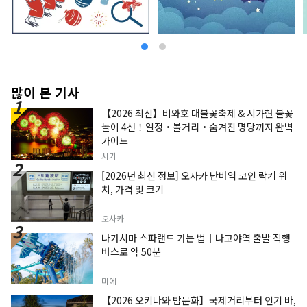
많이 본 기사
【2026 최신】비와호 대불꽃축제 & 시가현 불꽃
놀이 4선！일정・볼거리・숨겨진 명당까지 완벽
가이드
시가
[2026년 최신 정보] 오사카 난바역 코인 락커 위
치, 가격 및 크기
오사카
나가시마 스파랜드 가는 법｜나고야역 출발 직행
버스로 약 50분
미에
【2026 오키나와 밤문화】국제거리부터 인기 바,