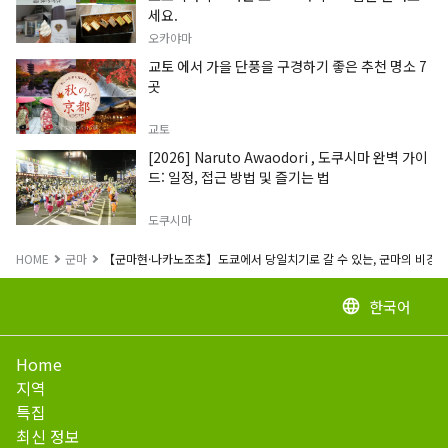
세요.
오카야마
교토 에서 가을 단풍을 구경하기 좋은 추천 명소 7
곳
교토
[2026] Naruto Awaodori , 도쿠시마 완벽 가이
드: 일정, 접근 방법 및 즐기는 법
도쿠시마
HOME
군마
【군마현·나카노조초】도쿄에서 당일치기로 갈 수 있는, 군마의 비경 
한국어
language
Home
지역
특집
최신 정보