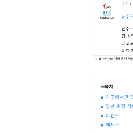
에디
신주쿠
신주쿠
합 상
레코드 등의 매
치한 
스 시
본 서비스에는 스폰서 광고가 포함
에이스
니다.
있습니
목차
이곳에서만 맛
일본 계절 식
이벤트
액세스