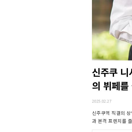
신주쿠 니
의 뷔페를
2025.02.27
신주쿠역 직결의 상
과 본격 프렌치를 