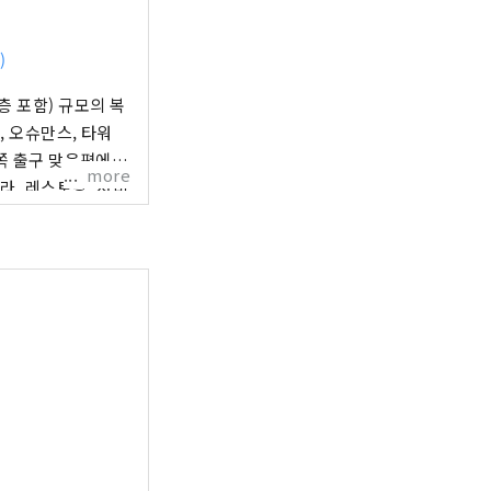
)
층 포함) 규모의 복
, 오슈만스, 타워
more
라, 레스토랑, 서비
니다. 오다큐
 동으로 나뉘어 있습
리 음식을 즐길 수