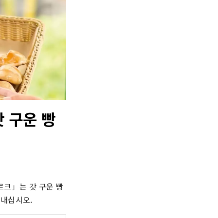
 구운 빵
르크」는 갓 구운 빵
보내십시오.