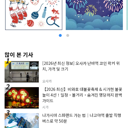
많이 본 기사
[2026년 최신 정보] 오사카 난바역 코인 락커 위
치, 가격 및 크기
오사카
【2026 최신】비와호 대불꽃축제 & 시가현 불꽃
놀이 4선！일정・볼거리・숨겨진 명당까지 완벽
가이드
시가
나가시마 스파랜드 가는 법｜나고야역 출발 직행
버스로 약 50분