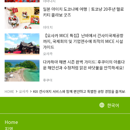
야마나시
일본 아이치 도코나메 여행｜토코냥 20주년 헬로
키티 콜라보 굿즈
아이치
【오사카 MICE 특집】난바에서 간사이국제공항
까지, 국제회의 및 기업연수에 최적의 MICE 시설
가이드
오사카
다카하마 해변 시즌 완벽 가이드: 후쿠이의 아름다
운 해안선과 수정처럼 맑은 바닷물을 만끽하세요!
후쿠이
HOME
오사카
KIX 컨시어지 서비스와 함께 편안하고 특별한 공항 경험을 즐겨보세요
한국어
language
Home
지역