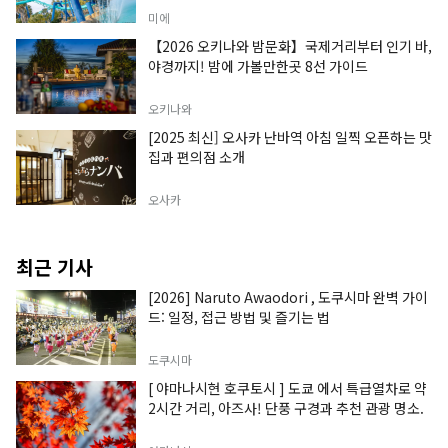
미에
【2026 오키나와 밤문화】국제거리부터 인기 바,
야경까지! 밤에 가볼만한곳 8선 가이드
오키나와
[2025 최신] 오사카 난바역 아침 일찍 오픈하는 맛
집과 편의점 소개
오사카
최근 기사
[2026] Naruto Awaodori , 도쿠시마 완벽 가이
드: 일정, 접근 방법 및 즐기는 법
도쿠시마
[ 야마나시현 호쿠토시 ] 도쿄 에서 특급열차로 약
2시간 거리, 아즈사! 단풍 구경과 추천 관광 명소.