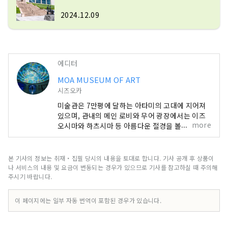
2024.12.09
에디터
MOA MUSEUM OF ART
시즈오카
미술관은 7만평에 달하는 아타미의 고대에 지어져
있으며, 관내의 메인 로비와 무어 광장에서는 이즈
more
오시마와 하츠시마 등 아름다운 절경을 볼 수 있습
니다. 시설 내에는 봄에는 벚꽃과 진달래, 초여름에
는 신록, 가을에는 단풍과 사계절마다 다른 모습을
보이는 정원도 완비. 예술과 자연을 맛보면서 리조
본 기사의 정보는 취재・집필 당시의 내용을 토대로 합니다. 기사 공개 후 상품이
트 기분으로 천천히 보내십시오. 1982년에 개관해,
나 서비스의 내용 및 요금이 변동되는 경우가 있으므로 기사를 참고하실 때 주의해
36년이 경과한 2016년부터 2017에 걸쳐, 전시 공
주시기 바랍니다.
간의 쇄신과 설비의 갱신을 목적으로, 개수 공사를
실시했습니다. 로비 에리어, 전시 스페이스의 설계
이 페이지에는 일부 자동 번역이 포함된 경우가 있습니다.
는, 세계를 무대로 활약하는 현대 미술 작가 스기모
토 히로시씨가 건축가 사카타 윤노씨와 함께 주재하
는 「신소재 연구소」가 다루었습니다. 고대나 중