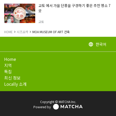
교토 에서 가을 단풍을 구경하기 좋은 추천 명소 7
곳
교토
HOME
시즈오카
MOA MUSEUM OF ART 건축
한국어
language
Home
지역
특집
최신 정보
Locally 소개
Copyright © MATCHA Inc.
Powered by