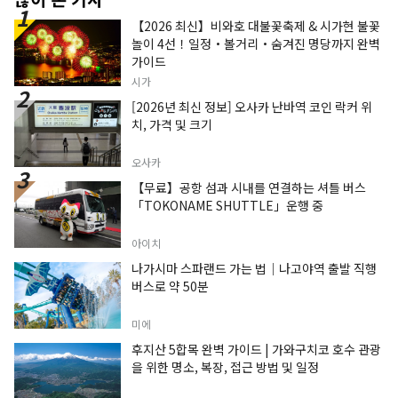
【2026 최신】비와호 대불꽃축제 & 시가현 불꽃
놀이 4선！일정・볼거리・숨겨진 명당까지 완벽
가이드
시가
[2026년 최신 정보] 오사카 난바역 코인 락커 위
치, 가격 및 크기
오사카
【무료】공항 섬과 시내를 연결하는 셔틀 버스
「TOKONAME SHUTTLE」운행 중
아이치
나가시마 스파랜드 가는 법｜나고야역 출발 직행
버스로 약 50분
미에
후지산 5합목 완벽 가이드 | 가와구치코 호수 관광
을 위한 명소, 복장, 접근 방법 및 일정