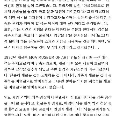
공간의 현황을 깊이 고민했습니다. 창립자의 말인 "아름다움으로 전
세계 사람들을 즐겁게 하고 문화 발전에 기여한다"와 그의 아름다움
에 대한 생각을 디자인에 반영하고자 노력하는 것은 미술관에 대한 존
중과 우리가 취해야 할 접근 방식에 대한 선언이라고 생각했습니다.
또한, 이는 시간의 시험을 견뎌온 아름다운 부분과 현대적인 감성을
공존시키고, 하코네 미술관에서 영감을 받은 전시장을 바닥(도코)처
럼 보이게 하는 등 일본의 소재와 기법을 사용하는 것을 의미하며, 일
본의 미학을 탐구하는 것이 우리의 사명이라고 생각했습니다.
1982년 개관한 MOA MUSEUM OF ART 인도산 사암과 국산 대리
석을 주재료로 하여 건축되었으며, 개관 이후 오랜 세월이 흐르면서
풍부한 질감을 갖추게 되었고 주변 환경과 자연스럽게 어우러졌습니
다. 단순히 새로운 것을 교체하는 것이 아니라, 기존과 새로운 것이 공
존하는 미술관으로 탈바꿈하고, 그동안 쌓아온 역사를 계승하는 새로
운 미술관으로 탈바꿈하고자 했습니다.
인도 사암 외벽이 외부 광장에서 현관까지 실내로 이어지는 기존 공간
은 그대로 유지하고, 현관문과 경사로, 배경이 되는 흰색 벽과 천장 등
현대적인 요소를 더해 곳곳에서 옛것과 새것이 대비되는 분위기를 연
출했습니다. 또한, 메인 로비에서 바라보이는 바다 풍경을 더욱 아름