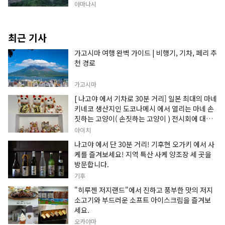
야마나시
최근 기사
가고시마 여행 완벽 가이드 | 비행기, 기차, 페리 추
천 경로
가고시마
[ 나고야 에서 기차로 30분 거리] 일본 최대의 마네
키네코 생산지인 도코나메시 에서 열리는 마네 손
짓하는 고양이( 손짓하는 고양이 ) 전시회에 대한
정보입니다.
아이치
나고야 에서 단 30분 거리! 기후현 오가키 에서 사
케를 즐겨보세요! 지역 특산 사케 양조장 세 곳을
방문합니다.
기후
"히루젠 저지랜드"에서 진하고 풍부한 맛의 저지
소고기와 부드러운 소프트 아이스크림을 즐겨보
세요.
오카야마