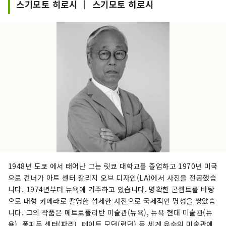
스기모토 히로시 │ 스기모토 히로시
간의 쇄신과 설비의 갱신을 목적으로, 개수 공사를
실시했습니다. 로비 에리어, 전시 스페이스의 설계
는, 세계를 무대로 활약하는 현대 미술 작가 스기모
토 히로시씨가 건축가 사카타 윤노씨와 함께 주재
하는 「신소재 연구소」가 다루었습니다. 고대나
중세, 근세에 이용된 소재나 기법을 현대에 어떻게
재구축해 계승해 나갈 것인가의 질문에 임해, 다양
한 시도 중에서, 일본의 전통적인 소재를 이용한 현
대적인 공간 를 낳고, 멋진 MOA MUSEUM OF
ART 을 구현하고 있습니다.
1948년 도쿄 에서 태어난 그는 릿쿄 대학교를 졸업하고 1970년 미국
으로 건너가 아트 센터 칼리지 오브 디자인(LA)에서 사진을 전공했습
니다. 1974년부터 뉴욕에 거주하고 있습니다. 명확한 콘셉트를 바탕
으로 대형 카메라로 촬영한 섬세한 사진으로 국제적인 명성을 쌓았습
니다. 그의 작품은 메트로폴리탄 미술관(뉴욕), 뉴욕 현대 미술관(뉴
욕), 퐁피두 센터(파리), 테이트 모던(런던) 등 세계 유수의 미술관에