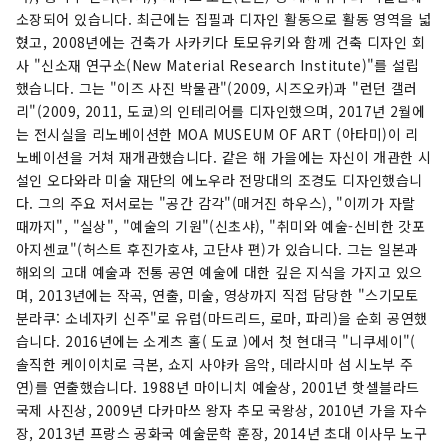
소장되어 있습니다. 최근에는 집필과 디자인 활동으로 활동 영역을 넓
혔고, 2008년에는 건축가 사카키다 토모유키와 함께 건축 디자인 회
사 "신소재 연구소(New Material Research Institute)"를 설립
했습니다. 그는 "이즈 사진 박물관"(2009, 시즈오카)과 "런던 갤러
리"(2009, 2011, 도쿄)의 인테리어를 디자인했으며, 2017년 2월에
는 전시실을 리노베이션한 MOA MUSEUM OF ART (아타미)이 리
노베이션을 거쳐 재개관했습니다. 같은 해 가을에는 자신이 개관한 시
설인 오다와라 미술 재단의 에노우라 전망대의 조경도 디자인했습니
다. 그의 주요 저서로는 "공간 감각"(매거진 하우스), "이끼가 자랄
때까지", "실상", "예술의 기원"(신초샤), "취미와 예술-신비한 갓포
아지센쿄"(허스트 후진가호샤, 고단샤 편)가 있습니다. 그는 일본과
해외의 고대 예술과 전통 공연 예술에 대한 깊은 지식을 가지고 있으
며, 2013년에는 작곡, 연출, 미술, 영상까지 직접 담당한 "스기모토
분라쿠: 소네자키 신주"로 유럽(마드리드, 로마, 파리)을 순회 공연했
습니다. 2016년에는 소게츠 홀( 도쿄 )에서 첫 현대극 "니쿠세이"(
솔직한 케이이치로 극본, 쇼지 사야카 음악, 데라시마 섬 시노부 주
연)를 연출했습니다. 1988년 마이니치 예술상, 2001년 핫셀블라드
국제 사진상, 2009년 다카마쓰 왕자 추모 국왕상, 2010년 가을 자수
장, 2013년 프랑스 공화국 예술문학 훈장, 2014년 초대 이사무 노구