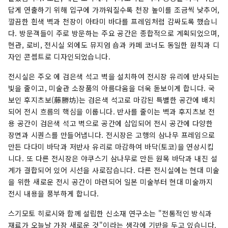
답게 연출하기 위해 입구에 가까워질수록 천장 높이를 조금씩 낮추어,
깔끔한 흰색 벽과 천장이 아타미 바다를 프레임처럼 감싸도록 했습니
다. 방문객들이 주로 방문하는 주요 공간은 종합적으로 계획되었으며,
현관, 로비, 전시실 외에도 뮤지엄 숍과 카페 코너도 동일한 원칙과 디
자인 콘셉트로 디자인되었습니다.
전시실은 주오 에 검은색 석고 벽을 설치하여 전시장 유리에 반사되는
빛을 줄이고, 미술관 소장품의 아름다움을 더욱 돋보이게 합니다. 국
보인 후지츠보(藤勝坊)는 검은색 석고로 마감된 특별한 공간에 배치
되어 전시 흐름의 핵심을 이룹니다. 반사를 줄이는 벽과 후지츠보 전
용 공간이 검은색 석고 벽으로 공간에 삽입되어 전시 공간에 다양한
장면과 시퀀스를 만들어냅니다. 전시장은 고행의 삼나무 프레임으로
만든 다다미 바닥과 저반사 유리로 마감하여 바닥(토코)을 연상시킵
니다. 또 다른 전시장은 야쿠스기 삼나무로 만든 원목 바닥과 내진 설
계가 결합되어 있어 시선을 사로잡습니다. 다른 전시실에는 현대 미술
을 위한 새로운 전시 공간이 마련되어 일본 미술부터 현대 미술까지
전시 내용을 풍부하게 합니다.
스기모토 히로시와 함께 설립한 신소재 연구소는 "전통적인 방식과
재료가 오늘날 가장 새로운 것"이라는 생각에 기반을 두고 있습니다.