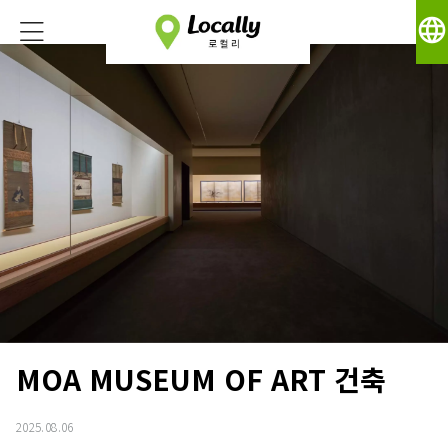
language
MOA MUSEUM OF ART 건축
2025.08.06