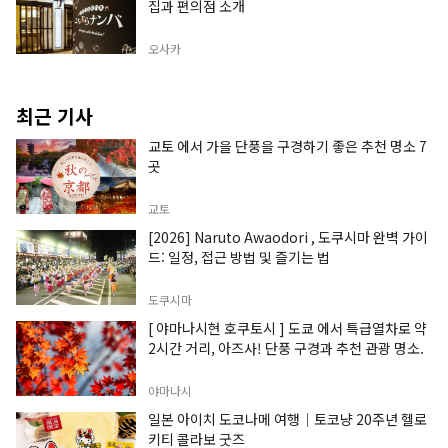
집과 편의점 소개
오사카
최근 기사
교토 에서 가을 단풍을 구경하기 좋은 추천 명소 7
곳
교토
[2026] Naruto Awaodori , 도쿠시마 완벽 가이
드: 일정, 접근 방법 및 즐기는 법
도쿠시마
[ 야마나시현 호쿠토시 ] 도쿄 에서 특급열차로 약
2시간 거리, 아즈사! 단풍 구경과 추천 관광 명소.
야마나시
일본 아이치 도코나메 여행｜토코냥 20주년 헬로
키티 콜라보 굿즈