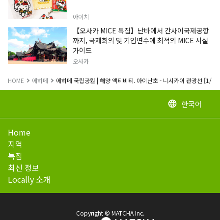
아이치
【오사카 MICE 특집】난바에서 간사이국제공항
까지, 국제회의 및 기업연수에 최적의 MICE 시설
가이드
오사카
HOME
에히메
에히메 국립공원 | 해양 액티비티. 아이난초 - 니시카이 관광선 [1/4]
한국어
language
Home
지역
특집
최신 정보
Locally 소개
Copyright © MATCHA Inc.