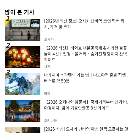
많이 본 기사
[2026년 최신 정보] 오사카 난바역 코인 락커 위
치, 가격 및 크기
오사카
【2026 최신】비와호 대불꽃축제 & 시가현 불꽃
놀이 4선！일정・볼거리・숨겨진 명당까지 완벽
가이드
시가
나가시마 스파랜드 가는 법｜나고야역 출발 직행
버스로 약 50분
미에
【2026 오키나와 밤문화】국제거리부터 인기 바,
야경까지! 밤에 가볼만한곳 8선 가이드
오키나와
[2025 최신] 오사카 난바역 아침 일찍 오픈하는 맛