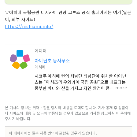
▽에히메 국립공원 니시카이 관광 크루즈 공식 홈페이지는 여기(일본
어, 외부 사이트)
https://nishiumi.info/
에디터
아이난초 동사무소
에히메
시코쿠 에히메 현의 최남단 최남단에 위치한 아이난
쵸는 "아시즈리 우와카이 국립 공원"으로 대표되는
more
풍부한 바다와 산을 가지고 자연 환경이 풍부한 지
역입니다 기후는 사계절을 통해 온난하고 산호와 열
대어 등을 볼 수도 있습니다.
본 기사의 정보는 취재・집필 당시의 내용을 토대로 합니다. 기사 공개 후 상품이
나 서비스의 내용 및 요금이 변동되는 경우가 있으므로 기사를 참고하실 때 주의해
주시기 바랍니다.
이 페이지에는 일부 자동 번역이 포함된 경우가 있습니다.