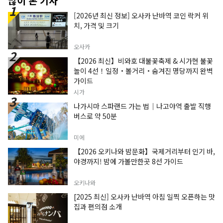
많이 본 기사
[2026년 최신 정보] 오사카 난바역 코인 락커 위
치, 가격 및 크기
오사카
【2026 최신】비와호 대불꽃축제 & 시가현 불꽃
놀이 4선！일정・볼거리・숨겨진 명당까지 완벽
가이드
시가
나가시마 스파랜드 가는 법｜나고야역 출발 직행
버스로 약 50분
미에
【2026 오키나와 밤문화】국제거리부터 인기 바,
야경까지! 밤에 가볼만한곳 8선 가이드
오키나와
[2025 최신] 오사카 난바역 아침 일찍 오픈하는 맛
집과 편의점 소개