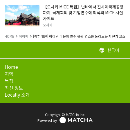
【오사카 MICE 특집】난바에서 간사이국제공항
까지, 국제회의 및 기업연수에 최적의 MICE 시설
가이드
오사카
HOME
에히메
[에히메현] 아이난 마을의 필수 관광 명소를 둘러보는 자전거 코스: 다
한국어
language
Home
지역
특집
최신 정보
Locally 소개
Copyright © MATCHA Inc.
Powered by