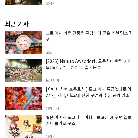
오사카
최근 기사
교토 에서 가을 단풍을 구경하기 좋은 추천 명소 7
곳
교토
[2026] Naruto Awaodori , 도쿠시마 완벽 가이
드: 일정, 접근 방법 및 즐기는 법
도쿠시마
[ 야마나시현 호쿠토시 ] 도쿄 에서 특급열차로 약
2시간 거리, 아즈사! 단풍 구경과 추천 관광 명소.
야마나시
일본 아이치 도코나메 여행｜토코냥 20주년 헬로
키티 콜라보 굿즈
아이치