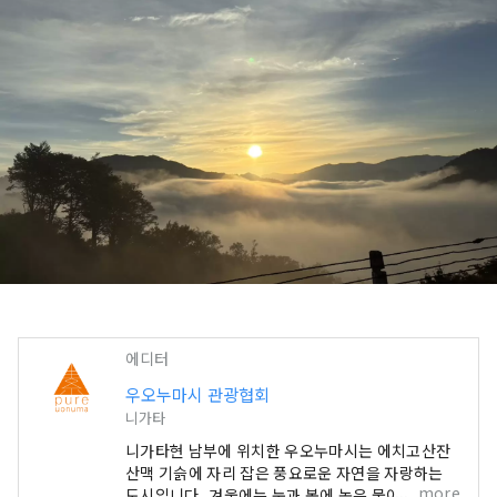
에디터
우오누마시 관광협회
니가타
니가타현 남부에 위치한 우오누마시는 에치고산잔
산맥 기슭에 자리 잡은 풍요로운 자연을 자랑하는
more
도시입니다. 겨울에는 눈과 봄에 녹은 물이 대지를