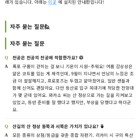
래가 있습니다. 아래는
이곳
에 설치된 안내판입니다!
자주 묻는 질문🙋
자주 묻는 질문
천공은 천공의 천공에 적합한가요? 🧥
폭포 구름이 걷히는 걸 보니 기온이 시원~추워요! 여름 감상상은
얇은 코트를 입는 게 제격인데, 9월이 지나면서 만남의 느낌은 조
금 더 쌀쌀해지고, 프로포즈는 두껍고 얇아졌어요. 일반 샌들과
함께 신어도 괜찮아요. 다만 등산로 입구 꼭대기에 적당한 전망대
가 몇 군데 있어요. 와카소 씨는 산 정상으로 가는 길을 지켜보고
있었고, 등반 준비를 잘 했다고 했지만, 부상을 당했다고 하더군
요.
산길의 산 정상 동쪽과 서쪽은 가치가 있나요? 🍵
모든 종류의 상점/등급을 갖춘 종합 자판기. 리카이 시 구의 특산