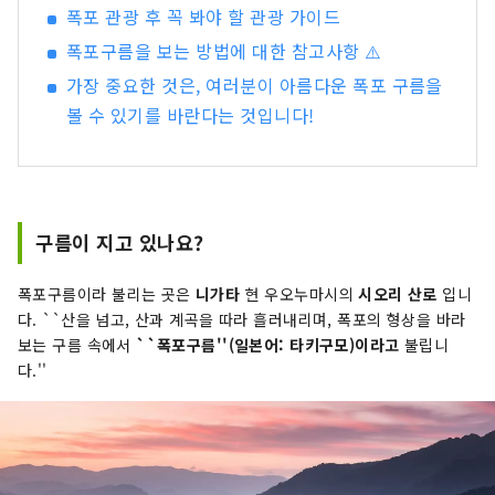
폭포 관광 후 꼭 봐야 할 관광 가이드
폭포구름을 보는 방법에 대한 참고사항 ⚠️
가장 중요한 것은, 여러분이 아름다운 폭포 구름을
볼 수 있기를 바란다는 것입니다!
구름이 지고 있나요?
폭포구름이라 불리는 곳은
니가타
현 우오누마시의
시오리
산로
입니
다. ``산을 넘고, 산과 계곡을 따라 흘러내리며, 폭포의 형상을 바라
보는 구름 속에서
``폭포구름''(일본어: 타키구모)이라고
불립니
다.''