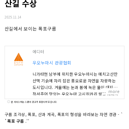
산길 수상
2025.11.14
산길에서 보이는 폭포구름
에디터
우오누마시 관광협회
니가타현 남부에 위치한 우오누마시는 에치고산잔
산맥 기슭에 자리 잡은 풍요로운 자연을 자랑하는
도시입니다. 겨울에는 눈과 봄에 녹은 물이 대지를
more
적셔주어 맛있는 우오누마 고시히카리 쌀을 재배하
는 데 도움을 줍니다. 봄에는 벚꽃과 신록, 여름에는
본 서비스에는 스폰서 광고가 포함되어 있습니다.
야외 활동, 가을에는 황금빛 논과 단풍, 겨울에는 눈
덮인 설경을 감상할 수 있습니다. 사계절마다 사진
구름 조각상, 폭포, 산과 계곡, 폭포의 형성을 바라보는 자연 경관 - `
을 찍고 싶어지는 아름다운 풍경을 선사합니다. 여
`폭포 구름
.''
행 후에는 온천에 몸을 담가보세요. 갓 지은 고시히