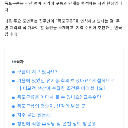
폭포구름은 긴잔 평야 지역에 구름과 안개를 형성하는 자연 현상입니
카리 쌀과 산나물 요리 등 설국 특유의 풍미가 마음
다.
을 풍요롭게 해 줄 것입니다. 도쿄에서 신칸센으로
약 2시간 거리입니다. 자연과 사람의 따스함을 느
다음 주요 포인트는 집주인이 "폭포구름"을 인식하고 있다는 점, 주
낄 수 있는 여유로운 여행을 떠나보는 건 어떠세요?
변 지역의 꼭 가봐야 할 풍경을 소개하고, 지역 주민이 추천하는 연극
입니다!
목차
구름이 지고 있나요?
가을에 있었던 유기농 회의 보셨나요? 계절적으로
나 비교적 생산이 수월한 조건은 어떠셨나요?
폭포구름은 어디서 볼 수 있나요? 교통수단
폭포구름의 명승지, 산길의 밝은 곳
자주 묻는 질문🙋
청천에 적합 🌅식당 및 온천 정보 방문♨️