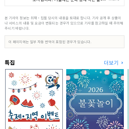
적셔주어 맛있는 우오누마 고시히카리 쌀을 재배하
는 데 도움을 줍니다. 봄에는 벚꽃과 신록, 여름에는
야외 활동, 가을에는 황금빛 논과 단풍, 겨울에는 눈
본 기사의 정보는 취재・집필 당시의 내용을 토대로 합니다. 기사 공개 후 상품이
덮인 설경을 감상할 수 있습니다. 사계절마다 사진
나 서비스의 내용 및 요금이 변동되는 경우가 있으므로 기사를 참고하실 때 주의해
을 찍고 싶어지는 아름다운 풍경을 선사합니다. 여
주시기 바랍니다.
행 후에는 온천에 몸을 담가보세요. 갓 지은 고시히
카리 쌀과 산나물 요리 등 설국 특유의 풍미가 마음
이 페이지에는 일부 자동 번역이 포함된 경우가 있습니다.
을 풍요롭게 해 줄 것입니다. 도쿄에서 신칸센으로
약 2시간 거리입니다. 자연과 사람의 따스함을 느낄
수 있는 여유로운 여행을 떠나보는 건 어떠세요?
특집
더보기