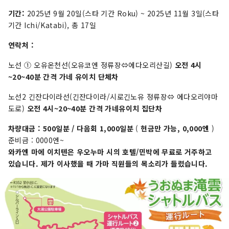
기간:
2025년 9월 20일(스타 기간 Roku) ~ 2025년 11월 3일(스타
기간 Ichi/Katabi), 총 17일
연락처
:
노선 ① 오유온천선(오유코엔 정류장⇔에다오리산길)
오전 4시
~20~40분 간격 가네 유이치 단체차
노선2 긴잔다이라선(긴잔다이라/시로긴노유 정류장⇔ 에다오리야마
도로)
오전 4시~20~40분 간격 가네유이치 집단차
차량대금 :
500일분 / 다음회 1,000일분
(
현금만 가능, 0,000엔
)
준비금 : 0000엔~
와카엔 마에 이치텐은 우오누마 시의 호텔/민박에 무료로 거주하고
있습니다. 제가 이사했을 때 가마 직원들의 목소리가 들렸습니다.