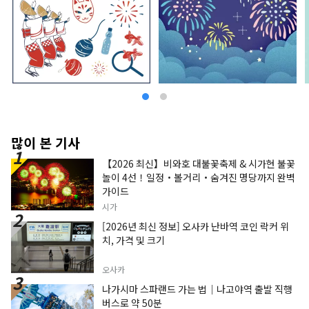
많이 본 기사
【2026 최신】비와호 대불꽃축제 & 시가현 불꽃
놀이 4선！일정・볼거리・숨겨진 명당까지 완벽
가이드
시가
[2026년 최신 정보] 오사카 난바역 코인 락커 위
치, 가격 및 크기
오사카
나가시마 스파랜드 가는 법｜나고야역 출발 직행
버스로 약 50분