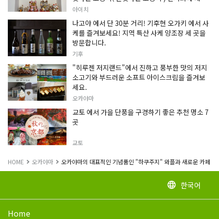
정보입니다.
아이치
나고야 에서 단 30분 거리! 기후현 오가키 에서 사
케를 즐겨보세요! 지역 특산 사케 양조장 세 곳을
방문합니다.
기후
"히루젠 저지랜드"에서 진하고 풍부한 맛의 저지
소고기와 부드러운 소프트 아이스크림을 즐겨보
세요.
오카야마
교토 에서 가을 단풍을 구경하기 좋은 추천 명소 7
곳
교토
HOME
오카야마
오카야마의 대표적인 기념품인 "하쿠주지" 와플과 새로운 카페 경
한국어
language
Home