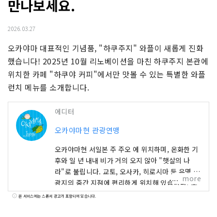
만나보세요.
2026.03.27
오카야마 대표적인 기념품, "하쿠주지" 와플이 새롭게 진화
했습니다! 2025년 10월 리노베이션을 마친 하쿠주지 본관에 
위치한 카페 "하쿠야 커피"에서만 맛볼 수 있는 특별한 와플 
런치 메뉴를 소개합니다.
에디터
오카야마현 관광연맹
오카야마현 서일본 주 주오 에 위치하며, 온화한 기
후와 일 년 내내 비가 거의 오지 않아 "햇살의 나
라"로 불립니다. 교토, 오사카, 히로시마 등 유명 관
more
광지의 중간 지점에 편리하게 위치해 있습니다! 또
한 세토 통해 시코쿠로 가는 관문이기도 합니다. 오
본 서비스에는 스폰서 광고가 포함되어 있습니다.
카야마 "과일의 오카야마"라고도 불리며, 세토우치
의 따뜻한 기후에서 햇볕을 듬뿍 받으며 자란 과일