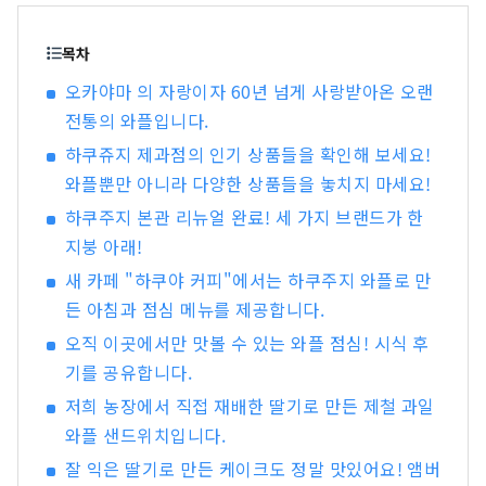
은 단맛, 향, 풍미 면에서 최고 품질을 자랑합니다.
백도, 머스캣 포도, 피오네 포도 등 제철 과일을 즐
목차
겨보세요! 오카야마 에는 오카야마 성, 일본 3대 정
오카야마 의 자랑이자 60년 넘게 사랑받아온 오랜
원 중 하나인 오카야마 고라쿠엔, 역사와 문화, 예술
전통의 와플입니다.
을 자랑하는 구라시키 미관지구 등 세계적인 관광
지가 있습니다!
하쿠쥬지 제과점의 인기 상품들을 확인해 보세요!
와플뿐만 아니라 다양한 상품들을 놓치지 마세요!
하쿠주지 본관 리뉴얼 완료! 세 가지 브랜드가 한
지붕 아래!
새 카페 "하쿠야 커피"에서는 하쿠주지 와플로 만
든 아침과 점심 메뉴를 제공합니다.
오직 이곳에서만 맛볼 수 있는 와플 점심! 시식 후
기를 공유합니다.
저희 농장에서 직접 재배한 딸기로 만든 제철 과일
와플 샌드위치입니다.
잘 익은 딸기로 만든 케이크도 정말 맛있어요! 앰버