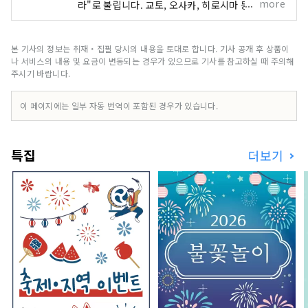
more
라"로 불립니다. 교토, 오사카, 히로시마 등 유명 관
광지의 중간 지점에 편리하게 위치해 있습니다! 또
한 세토 통해 시코쿠로 가는 관문이기도 합니다. 오
카야마 "과일의 오카야마"라고도 불리며, 세토우치
본 기사의 정보는 취재・집필 당시의 내용을 토대로 합니다. 기사 공개 후 상품이
의 따뜻한 기후에서 햇볕을 듬뿍 받으며 자란 과일
나 서비스의 내용 및 요금이 변동되는 경우가 있으므로 기사를 참고하실 때 주의해
은 단맛, 향, 풍미 면에서 최고 품질을 자랑합니다.
주시기 바랍니다.
백도, 머스캣 포도, 피오네 포도 등 제철 과일을 즐겨
보세요! 오카야마 에는 오카야마 성, 일본 3대 정원
이 페이지에는 일부 자동 번역이 포함된 경우가 있습니다.
중 하나인 오카야마 고라쿠엔, 역사와 문화, 예술을
자랑하는 구라시키 미관지구 등 세계적인 관광지가
있습니다!
특집
더보기