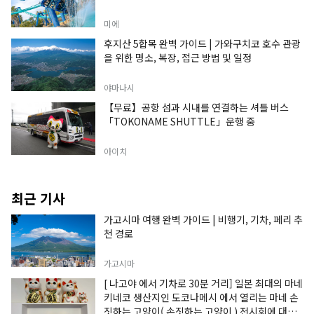
미에
후지산 5합목 완벽 가이드 | 가와구치코 호수 관광
을 위한 명소, 복장, 접근 방법 및 일정
야마나시
【무료】공항 섬과 시내를 연결하는 셔틀 버스
「TOKONAME SHUTTLE」운행 중
아이치
최근 기사
가고시마 여행 완벽 가이드 | 비행기, 기차, 페리 추
천 경로
가고시마
[ 나고야 에서 기차로 30분 거리] 일본 최대의 마네
키네코 생산지인 도코나메시 에서 열리는 마네 손
짓하는 고양이( 손짓하는 고양이 ) 전시회에 대한