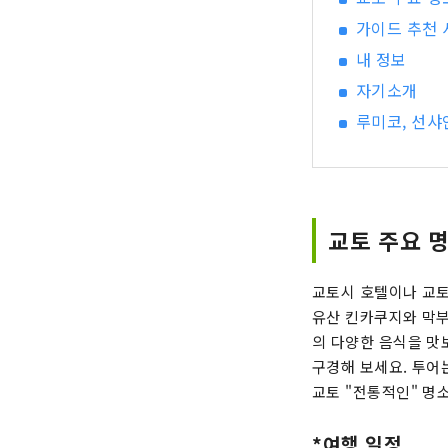
가이드 추천 
내 정보
자기소개
루미코, 선샤
교토 주요 명
교토시 호텔이나 교토
유산 킨카쿠지와 막부
의 다양한 음식을 맛
구경해 보세요. 투어
교토 "전통적인" 명소들을
*여행 일정