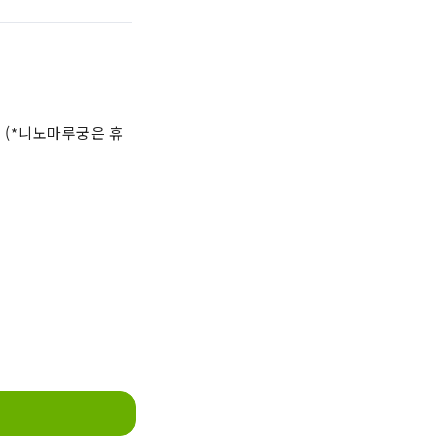
 등 (*니노마루궁은 휴