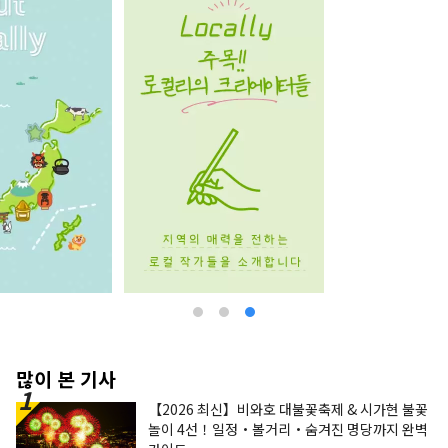
많이 본 기사
【2026 최신】비와호 대불꽃축제 & 시가현 불꽃
놀이 4선！일정・볼거리・숨겨진 명당까지 완벽