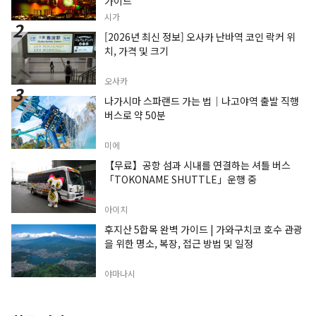
가이드
시가
[2026년 최신 정보] 오사카 난바역 코인 락커 위
치, 가격 및 크기
오사카
나가시마 스파랜드 가는 법｜나고야역 출발 직행
버스로 약 50분
미에
【무료】공항 섬과 시내를 연결하는 셔틀 버스
「TOKONAME SHUTTLE」운행 중
아이치
후지산 5합목 완벽 가이드 | 가와구치코 호수 관광
을 위한 명소, 복장, 접근 방법 및 일정
야마나시