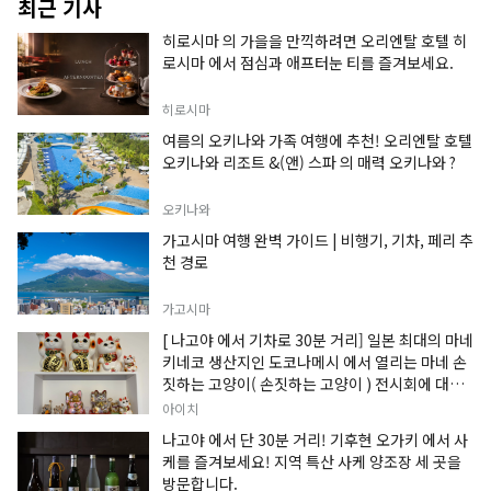
최근 기사
히로시마 의 가을을 만끽하려면 오리엔탈 호텔 히
로시마 에서 점심과 애프터눈 티를 즐겨보세요.
히로시마
여름의 오키나와 가족 여행에 추천! 오리엔탈 호텔
오키나와 리조트 &(앤) 스파 의 매력 오키나와 ?
오키나와
가고시마 여행 완벽 가이드 | 비행기, 기차, 페리 추
천 경로
가고시마
[ 나고야 에서 기차로 30분 거리] 일본 최대의 마네
키네코 생산지인 도코나메시 에서 열리는 마네 손
짓하는 고양이( 손짓하는 고양이 ) 전시회에 대한
정보입니다.
아이치
나고야 에서 단 30분 거리! 기후현 오가키 에서 사
케를 즐겨보세요! 지역 특산 사케 양조장 세 곳을
방문합니다.