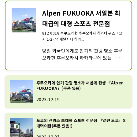
츠 전문점 「스포츠 디포 플래그쉽 스토
어」, 아웃도어 대형 전문점 「알펜 아웃
Alpen FUKUOKA 서일본 최
도어즈 플래그쉽 스토어」골프 전문점인 
대급의 대형 스포츠 전문점
「골프 5 플래그쉽 스토어」의 3 업태가 
들어가는 일본 최대급의 매장을 전개하고 
812-0018 후쿠오카현 후쿠오카시 하카타구 스미요
있습니다.

시 1-2-74 캐널시티 하카...
인기의 재팬 브랜드를 비롯해, 나이키, 아
방일 외국인에게도 인기의 관광 명소 후쿠
디다스, 뉴 밸런스, 자노스 페이스, 온, 호
오카현 후쿠오카시 하카타구에 있는 「캐
카요네요네, 혼마, 마제스테이 등, 충실의 
널시티 하카타」 사우스빌딩 1층~3층에, 
구색.
스포츠 대형 전문점인 「Alpen 
FUKUOKA」를 올해 9월에 오픈했습니
후쿠오카에 인기 관광 명소가 새롭게 탄생 「Alpen
다.

FUKUOKA」(쿠폰 있음)
1층은 골프 전문점인 골프 5 플래그쉽 스
2023.12.19
토어, 2층과 3층 일부 에리어에 종합 스포
츠 전문점의 스포츠 디포 플래그쉽 스토어, 
3층은 아웃도어 대형 전문점 「알펜 아웃
도쿄의 신명소 초대형 스포츠 전문점 「알펜 도쿄」의
도어즈 플래그쉽 스토어」의 3 업태가 들
매력이란(쿠폰 있음!)
어가는 규슈 지역 최대급의 매장을 전개하
고 있습니다.
