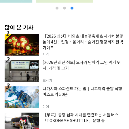
많이 본 기사
【2026 최신】비와호 대불꽃축제 & 시가현 불꽃
놀이 4선！일정・볼거리・숨겨진 명당까지 완벽
가이드
시가
[2026년 최신 정보] 오사카 난바역 코인 락커 위
치, 가격 및 크기
오사카
나가시마 스파랜드 가는 법｜나고야역 출발 직행
버스로 약 50분
미에
【무료】공항 섬과 시내를 연결하는 셔틀 버스
「TOKONAME SHUTTLE」운행 중