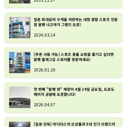
2023.12.27
스포츠 각 카테고리의 충실한 구색과 아웃
도어는 합계 280 브랜드 이상, 골프는 합계 
88 브랜드 이상의 취급이 특징. 아식스, 미
일본 최대급의 구색을 자랑하는 대형 종합 스포츠 전문
즈노, 요넥스, 스노우 피크스, 소토, 마제스
점 알펜 나고야가 그랜드 오픈!
티, 혼마 등 인기있는 일본 브랜드도 충실
2024.03.14
한 구색입니다.
[쿠폰 사용 가능] 스포츠 용품 쇼핑을 즐기고 싶다면
알펜 플래그십 스토어를 방문하세요!
2026.01.20
첫 번째 "알펜 런" 매장이 4월 24일 금요일, 도쿄도
메이지 공원에 오픈합니다!
2026.04.07
[일본 단독] 아디다스의 신상품과 5대 인기 브랜드의