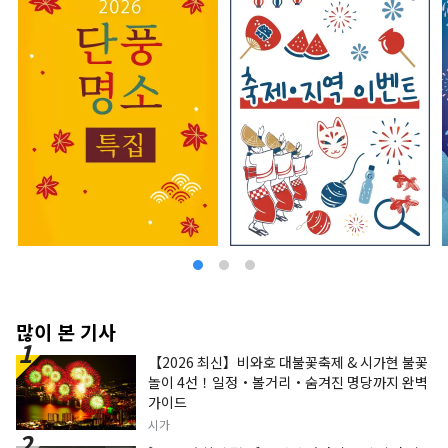
많이 본 기사
【2026 최신】비와호 대불꽃축제 & 시가현 불꽃
놀이 4선！일정・볼거리・숨겨진 명당까지 완벽
가이드
시가