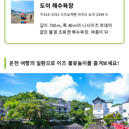
도이 해수욕장
〒410-3302 시즈오카현 이즈시 도이 2849-5
길이 700m, 폭 40m의 니시이즈 최대의 
얕은 물결 조용한 해수욕장. 여름이 되면 
가족 동반이나 젊은이로 붐빕니다. 샤워 시
설과 탈의실은 무료로 이용하실 수 있습니
다. 모래사장에는 풍부한 온천을 배에 채운 
“도이 온천마루”가 6기 설치되어, 작은 아
온천 여행의 일환으로 이즈 불꽃놀이를 즐겨보세요!
이에게도 대호평입니다. 해수욕 기간 중에
는 라이프 세이버의 감시도 있어, 안전한 
해수욕을 즐길 수 있습니다.