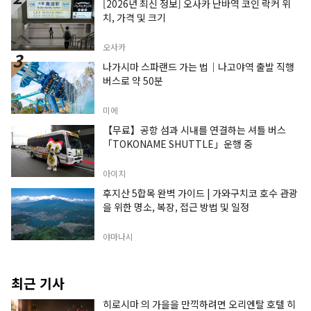
[2026년 최신 정보] 오사카 난바역 코인 락커 위
치, 가격 및 크기
오사카
나가시마 스파랜드 가는 법｜나고야역 출발 직행
버스로 약 50분
미에
【무료】공항 섬과 시내를 연결하는 셔틀 버스
「TOKONAME SHUTTLE」운행 중
아이치
후지산 5합목 완벽 가이드 | 가와구치코 호수 관광
을 위한 명소, 복장, 접근 방법 및 일정
야마나시
최근 기사
히로시마 의 가을을 만끽하려면 오리엔탈 호텔 히