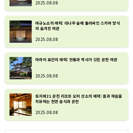
2025.08.08
야규노쇼의 매력: 대나무 숲에 둘러싸인 스키야 양식
의 숨겨진 여관
2025.08.08
아라이 료칸의 매력: 전통과 역사가 깃든 온천 여관
2025.08.08
토지바21 온천 리조트 오미 산소의 매력: 몸과 마음을
치유하는 천연 음식과 온천
2025.08.08