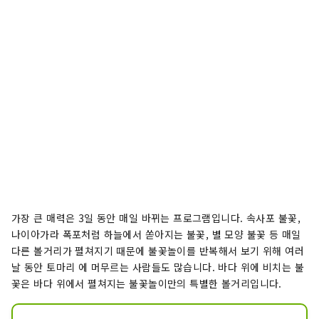
가장 큰 매력은 3일 동안 매일 바뀌는 프로그램입니다. 속사포 불꽃,
나이아가라 폭포처럼 하늘에서 쏟아지는 불꽃, 별 모양 불꽃 등 매일
다른 볼거리가 펼쳐지기 때문에 불꽃놀이를 반복해서 보기 위해 여러
날 동안 토마리 에 머무르는 사람들도 많습니다. 바다 위에 비치는 불
꽃은 바다 위에서 펼쳐지는 불꽃놀이만의 특별한 볼거리입니다.