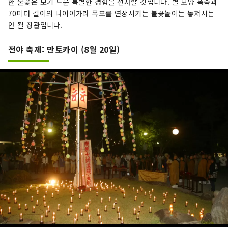
한 불꽃은 보기 드문 특별한 경험을 선사할 것입니다. 별 모양 폭죽과
70미터 길이의 나이아가라 폭포를 연상시키는 불꽃놀이는 놓쳐서는
안 될 장관입니다.
전야 축제: 만토카이 (8월 20일)