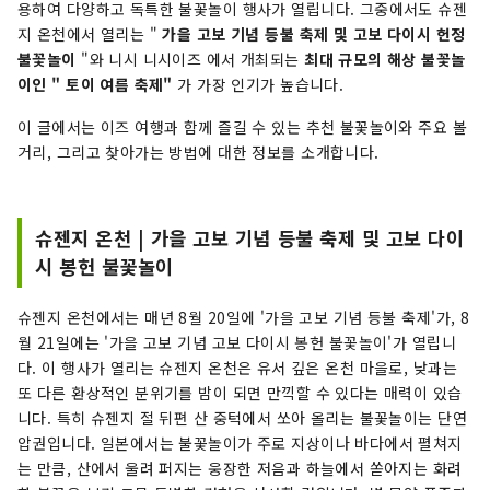
용하여 다양하고 독특한 불꽃놀이 행사가 열립니다. 그중에서도 슈젠
지 온천에서 열리는 "
가을 고보 기념 등불 축제 및 고보 다이시 헌정
불꽃놀이
"와 니시 니시이즈 에서 개최되는
최대 규모의 해상 불꽃놀
이인 " 토이 여름 축제"
가 가장 인기가 높습니다.
이 글에서는 이즈 여행과 함께 즐길 수 있는 추천 불꽃놀이와 주요 볼
거리, 그리고 찾아가는 방법에 대한 정보를 소개합니다.
슈젠지 온천 | 가을 고보 기념 등불 축제 및 고보 다이
시 봉헌 불꽃놀이
슈젠지 온천에서는 매년 8월 20일에 '가을 고보 기념 등불 축제'가, 8
월 21일에는 '가을 ​​고보 기념 고보 다이시 봉헌 불꽃놀이'가 열립니
다. 이 행사가 열리는 슈젠지 온천은 유서 깊은 온천 마을로, 낮과는
또 다른 환상적인 분위기를 밤이 되면 만끽할 수 있다는 매력이 있습
니다. 특히 슈젠지 절 뒤편 산 중턱에서 쏘아 올리는 불꽃놀이는 단연
압권입니다. 일본에서는 불꽃놀이가 주로 지상이나 바다에서 펼쳐지
는 만큼, 산에서 울려 퍼지는 웅장한 저음과 하늘에서 쏟아지는 화려