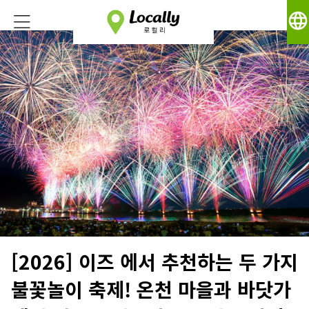
language
[2026] 이즈 에서 추천하는 두 가지
불꽃놀이 축제! 온천 마을과 바닷가