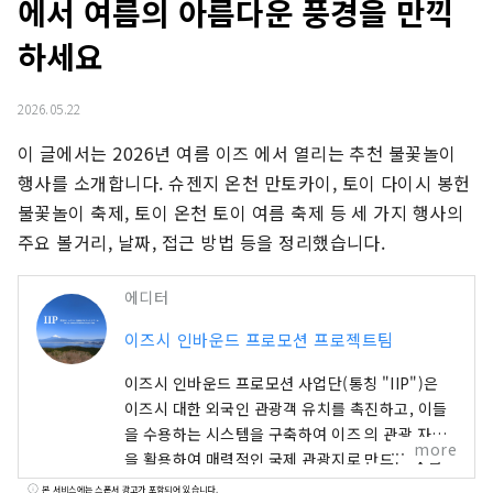
에서 여름의 아름다운 풍경을 만끽
하세요
2026.05.22
이 글에서는 2026년 여름 이즈 에서 열리는 추천 불꽃놀이 
행사를 소개합니다. 슈젠지 온천 만토카이, 토이 다이시 봉헌 
불꽃놀이 축제, 토이 온천 토이 여름 축제 등 세 가지 행사의 
주요 볼거리, 날짜, 접근 방법 등을 정리했습니다.
에디터
이즈시 인바운드 프로모션 프로젝트팀
이즈시 인바운드 프로모션 사업단(통칭 "IIP")은
이즈시 대한 외국인 관광객 유치를 촉진하고, 이들
을 수용하는 시스템을 구축하여 이즈 의 관광 자원
more
을 활용하여 매력적인 국제 관광지로 만드는 것을
목표로 설립된 조직입니다. 이즈시 풍부한 자연과
본 서비스에는 스폰서 광고가 포함되어 있습니다.