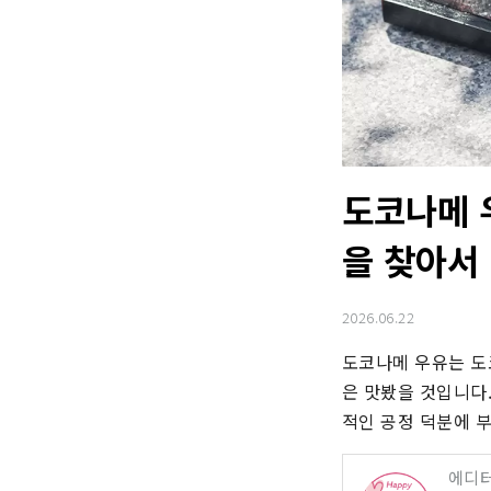
도코나메 
을 찾아서 
2026.06.22
도코나메 우유는 도
은 맛봤을 것입니다.
적인 공정 덕분에 
에디