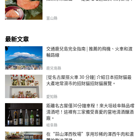
富山縣
最新文章
交通鹿兒島完全指南 | 推薦的飛機、火車和渡
輪路線
鹿兒島縣
[從名古屋搭火車 30 分鐘] 介紹日本招財貓最
大產地常滑市的招財貓招財貓展覽。
愛知縣
距離名古屋僅30分鐘車程！來大垣岐阜縣品嚐
清酒吧！這裡有三家備受喜愛的當地清酒釀酒
廠。
岐阜縣
在“蒜山澤西牧場”享用珍稀的澤西牛肉和濃
鬱的軟冰淇淋。