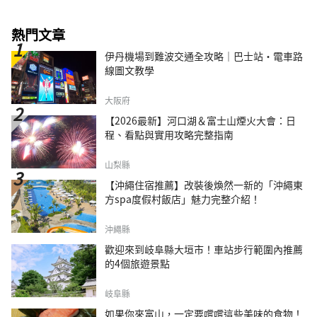
熱門文章
伊丹機場到難波交通全攻略｜巴士站・電車路
線圖文教學
大阪府
【2026最新】河口湖＆富士山煙火大會：日
程、看點與實用攻略完整指南
山梨縣
【沖繩住宿推薦】改裝後煥然一新的「沖繩東
方spa度假村飯店」魅力完整介紹！
沖繩縣
歡迎來到岐阜縣大垣市！車站步行範圍內推薦
的4個旅遊景點
岐阜縣
如果你來富山，一定要嚐嚐這些美味的食物！