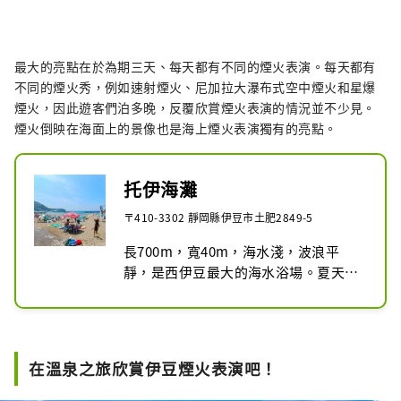
最大的亮點在​​於為期三天、每天都有不同的煙火表演。每天都有
不同的煙火秀，例如速射煙火、尼加拉大瀑布式空中煙火和星爆
煙火，因此遊客們泊多晚，反覆欣賞煙火表演的情況並不少見。
煙火倒映在海面上的景像也是海上煙火表演獨有的亮點。
托伊海灘
〒410-3302 靜岡縣伊豆市土肥2849-5
長700m，寬40m，海水淺，波浪平
靜，是西伊豆最大的海水浴場。夏天，
這裡擠滿了家庭和年輕人。免費提供淋
浴間和更衣室。沙灘上有6艘充滿豐富
溫泉的“土肥溫泉丸”，非常受小孩子
歡迎。游泳期間還有救生員監控，讓您
在溫泉之旅欣賞伊豆煙火表演吧！
享受安全游泳。