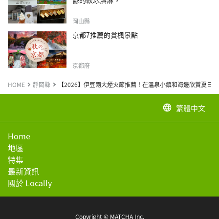
岡山縣
京都7推薦的賞楓景點
京都府
HOME
靜岡縣
【2026】伊豆兩大煙火節推薦！在溫泉小鎮和海邊欣賞夏日
繁體中文
language
Home
地區
特集
最新資訊
關於 Locally
Copyright © MATCHA Inc.