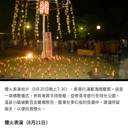
煙火表演前夕（8月20日晚上7:30），將舉行滿都海燈籠節。這是
一項佛教儀式，參與者將手持燈籠，從修善寺遊行至特光公園。
溫泉小鎮被數百支蠟燭照亮，籠罩在夢幻般的氛圍中。建議停留
兩天，以便欣賞煙火。
煙火表演（8月21日）