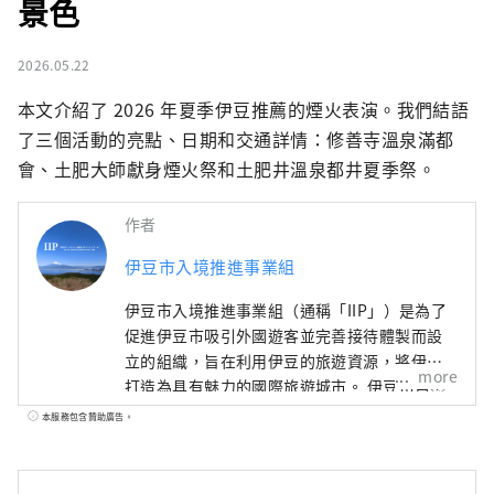
景色
2026.05.22
本文介紹了 2026 年夏季伊豆推薦的煙火表演。我們結語
了三個活動的亮點、日期和交通詳情：修善寺溫泉滿都
會、土肥大師獻身煙火祭和土肥井溫泉都井夏季祭。
作者
伊豆市入境推進事業組
伊豆市入境推進事業組（通稱「IIP」）是為了
促進伊豆市吸引外國遊客並完善接待體製而設
立的組織，旨在利用伊豆的旅遊資源，將伊豆
more
打造為具有魅力的國際旅遊城市。 伊豆市自然
資源豐富，農業發達，擁有溫泉、海灘、山岳
本服務包含贊助廣告。
等眾多旅遊景點。交通便利，從東京搭火車約
兩小時交通，是一日遊或週末度假的理想之
地。 [關於封面圖的說明] 封面圖片是伊豆市色