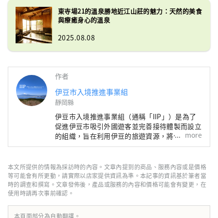
東寺場21的溫泉勝地近江山莊的魅力：天然的美食
與療癒身心的溫泉
2025.08.08
作者
伊豆市入境推進事業組
靜岡縣
伊豆市入境推進事業組（通稱「IIP」）是為了
促進伊豆市吸引外國遊客並完善接待體製而設立
more
的組織，旨在利用伊豆的旅遊資源，將伊豆打造
為具有魅力的國際旅遊城市。 伊豆市自然資源
豐富，農業發達，擁有溫泉、海灘、山岳等眾多
旅遊景點。交通便利，從東京搭火車約兩小時交
本文所提供的情報為採訪時的內容。文章內提到的商品、服務內容或是價格
通，是一日遊或週末度假的理想之地。 [關於封
等可能會有所更動，請實際以店家提供資訊為準。本記事的資訊基於筆者當
面圖的說明] 封面圖片是伊豆市色彩攝影比賽的
時的調查和撰寫。文章發佈後，產品或服務的內容和價格可能會有變更，在
使用時請再次事前確認。
得獎作品。 攝影者：大島宏樹 作品名稱：《輕
雪的色彩》 禁止未經授權使用和複製封面圖
片。 有關封面圖片的使用方法，請確認伊豆市
本頁面部分為自動翻譯。