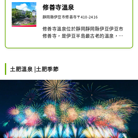
修善寺溫泉
靜岡縣伊豆市修善寺〒410-2416
修善寺溫泉位於靜岡靜岡縣伊豆伊豆市
修善寺，是伊豆半島最古老的溫泉，被
選為日本百選溫泉之一。修善寺川（俗
稱桂川）流經溫泉街的中心，河岸兩旁
排列著溫泉旅館和餐廳。河岸邊是溫泉
勝地的象徵－獨光之湯。附近有修善
土肥溫泉 |土肥季節
寺，該地區的名字由此而來，吸引了許
多遊客前來參觀。寺院每年8月20日及
21日都會舉辦秋季弘法大師節，屆時將
有美食攤位及煙火表演。寺內還有散步
道，「竹林小徑」是熱門景點。

溫泉街附近有許多與源氏家族相關的歷
史遺跡，包括鎌倉幕府第二代將軍鎌倉
家的墳墓，以及他的母親北條政子為祈
禱其靈魂安息而建造的指月殿。