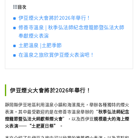
彩攝影比賽的得獎作品。 攝影者：大島宏樹 作
目次
品名稱：《輕雪的色彩》 禁止未經授權使用和
伊豆煙火大會將於2026年舉行！
複製封面圖片。 有關封面圖片的使用方法，請
修善寺溫泉 | 秋季弘法師紀念燈籠節暨弘法大師
確認伊豆市旅遊資訊網站。
奉獻煙火表演
土肥溫泉 |土肥季節
在溫泉之旅欣賞伊豆煙火表演吧！
伊豆煙火大會將於2026年舉行！
靜岡縣伊豆地區利用溫泉小鎮和海濱風光，舉辦各種獨特的煙火
表演。其中最受歡迎的是在修善寺溫泉舉辦的“
秋季弘法師紀念
燈籠節暨弘法大師獻祭煙火會
”，以及西伊豆
規模最大的海上煙
火表演——“土肥夏日祭”
。
本文介紹了在伊豆之旅中可以欣賞的推薦煙火表演，以及亮點和