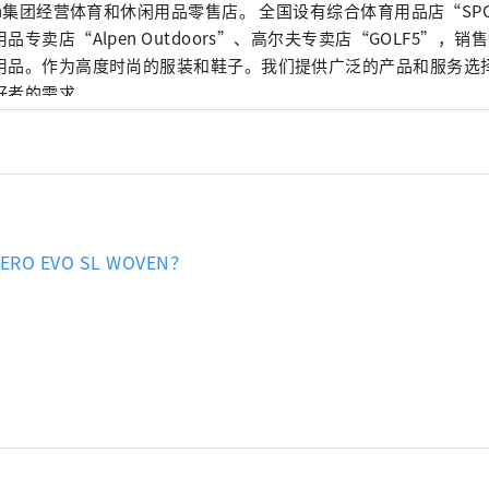
en集团经营体育和休闲用品零售店。 全国设有综合体育用品店“SPOR
品专卖店“Alpen Outdoors”、高尔夫专卖店“GOLF5”，
用品。作为高度时尚的服装和鞋子。我们提供广泛的产品和服务选
好者的需求。
ERO EVO SL WOVEN？