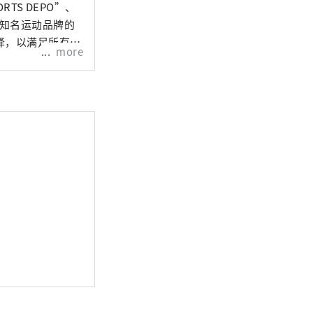
TS DEPO”、
销售知名运动品牌的
择，以满足所有运
more