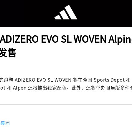
DIZERO EVO SL WOVEN Alp
发售
ADIZERO EVO SL WOVEN 将在全国 Sports Depot 和
Depot 和 Alpen 还将推出独家配色。此外，还将举办限量版
en集团