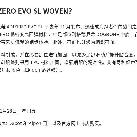
ERO EVO SL WOVEN？
 ADIZERO EVO SL 于去年 11 月发布，迅速成为跑者们的热
IKE PRO 低密度高回弹材料，中足部位则搭载尼龙 DOGBONE 中
者带来更流畅的跑步体验。此外，鞋面也升级为编织鞋面。
材料制成，并在必要部位进行加固，以减少足部滑动并提升贴合度
鞋跟处则采用 TPU 材料加固，增强后跟的稳定性。共有两种颜色可选
独家款）和蓝色（Ekiden 系列款）。
11月28日，星期五
rts Depot 和 Alpen 门店以及官方网上商店购买。