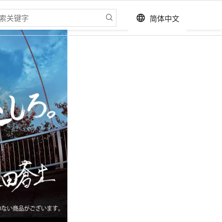
简体中文
language