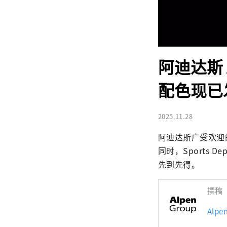
阿迪达斯 A
配色现已
2025.11.28
阿迪达斯广受欢迎的跑鞋 
同时，Sports 
先到先得。
撰稿
Alp