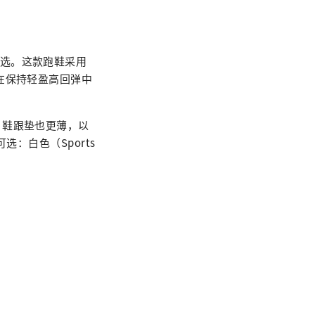
门之选。这款跑鞋采用
底，在保持轻盈高回弹中
。鞋跟垫也更薄，以
：白色（Sports