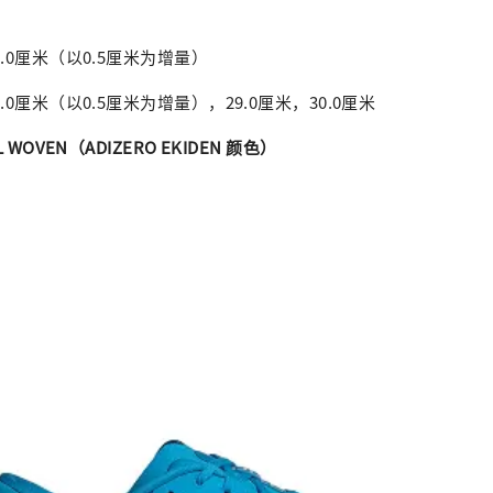
25.0厘米（以0.5厘米为增量）
28.0厘米（以0.5厘米为增量），29.0厘米，30.0厘米
SL WOVEN（ADIZERO EKIDEN 颜色）