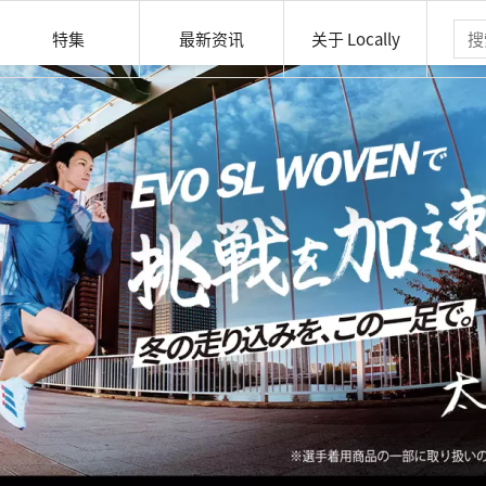
特集
最新资讯
关于 Locally