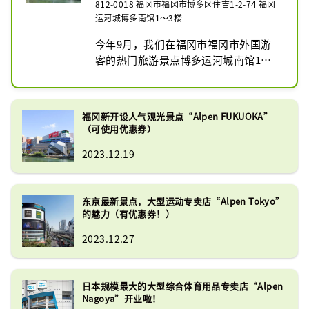
专卖店“Golf 5 Flagship Store”。我
812-0018 福冈市福冈市博多区住吉1-2-74 福冈
们拥有日本最大的适合商务类型的销售
运河城博多南馆1～3楼
楼层之一。

今年9月，我们在福冈市福冈市外国游
我们经营多种产品，包括流行的日本品
客的热门旅游景点博多运河城南馆1至3
牌、Nike、Adidas、New Balance、
楼开设了大型体育专卖店Alpen 
The North Face、On、
FUKUOKA。

Hokayoneyone、Honma、Majesty 
一楼是高尔夫专卖店Golf 5旗舰店，二
等。
福冈新开设人气观光景点“Alpen FUKUOKA”
楼和三楼部分是Sports Depot旗舰店，
（可使用优惠券）
是一般运动专卖店，三楼是大型户外专
2023.12.19
卖店， Alpen Outdoors旗舰店。我们
拥有九州地区最大的销售楼层之一，拥
有三种类型的商店。

东京最新景点，大型运动专卖店“Alpen Tokyo”
我们提供各种运动类别的产品，包括超
的魅力（有优惠券！）
过 280 个户外品牌和超过 88 个高尔夫
品牌。我们还提供各种流行的日本品
2023.12.27
牌，如 Asics、Mizuno、Yonex、
Snow Peaks、Soto、Majesty 和 
Honma。
日本规模最大的大型综合体育用品专卖店“Alpen
Nagoya”开业啦！