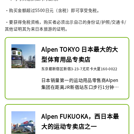
・购买金额超过5500日元（含税）即可享受免税。
・要获得免税资格，购买者必须出示自己的身份证/护照/交通卡/
其他证明其为来日本旅游的证明。
Alpen TOKYO 日本最大的大
型体育用品专卖店
东京都新宿区新宿3-23-7尤尼卡大厦160-0022
日本销量第一的运动用品零售商Alpen
集团在距离JR新宿站东口步行1分钟的
地方开设了历史上最大的旗舰店。地下
2层、地上8层的巨大楼层内，设有综合
体育专卖店“Sports Depot旗舰店”、
大型户外用品专卖店“Alpen 
Alpen FUKUOKA，西日本最
Outdoors旗舰店”、以及“Alpen 
大的运动专卖店之一
Outdoors旗舰店”等3家店铺。高尔夫