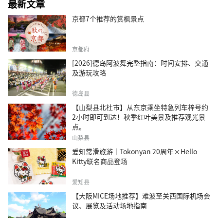
最新文章
京都7个推荐的赏枫景点
京都府
[2026]德岛阿波舞完整指南：时间安排、交通
及游玩攻略
德岛县
【山梨县北杜市】从东京乘坐特急列车梓号约
2小时即可到达！秋季红叶美景及推荐观光景
点。
山梨县
爱知常滑旅游｜Tokonyan 20周年×Hello
Kitty联名商品登场
爱知县
【大阪MICE场地推荐】难波至关西国际机场会
议、展览及活动场地指南