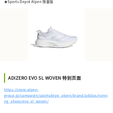
★Sports Depot Alpen 限量版
ADIZERO EVO SL WOVEN 特别页面
https://store.alpen-
group.jp/campaign/sportsdepo_alpen/brand/adidas/runni
ng_shoes/evo_sl_woven/