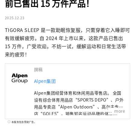
前已售出 15 万件产品！
2025.12.23
TIGORA SLEEP 是一款助眠恢复服，只需穿着它入睡即可
有效缓解疲劳。自 2024 年上市以来，这款产品已售出 
15 万件，广受欢迎。不妨一试，缓解运动和日常生活带
来的疲劳！
撰稿
Alpen集团
Alpen集团经营体育和休闲用品零售店。 全国
设有综合体育用品店“SPORTS DEPO”、户外
用品专卖店“Alpen Outdoors”、高尔夫专卖
more
店“GOLF5”，销售知名运动品牌的体育用
品。作为高度时尚的服装和鞋子。我们提供广
本服务包含赞助广告。
泛的产品和服务选择，以满足所有运动爱好者
的需求。