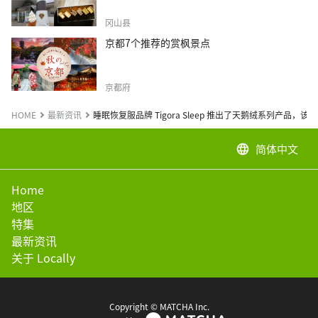
冈山县
京都7个推荐的赏枫景点
京都府
HOME
最新资讯
睡眠恢复服品牌 Tigora Sleep 推出了天鹅绒系列产品，该
简体中文
language
Home
地区
特集
最新资讯
关于 Locally
Copyright © MATCHA Inc.