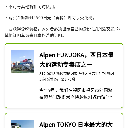
・不可与其他折扣同时使用。
・购买金额超过5500日元（含税）即可享受免税。
・要获得免税资格，购买者必须出示自己的身份证/护照/交通卡/
其他证明其为来日本旅游的证明。
Alpen FUKUOKA，西日本最
大的运动专卖店之一
812-0018 福冈市福冈市博多区住吉1-2-74 福冈
运河城博多南馆1～3楼
今年9月，我们在福冈市福冈市外国游
客的热门旅游景点博多运河城南馆1至3
楼开设了大型体育专卖店Alpen 
FUKUOKA。

一楼是高尔夫专卖店Golf 5旗舰店，二
楼和三楼部分是Sports Depot旗舰店，
Alpen TOKYO 日本最大的大