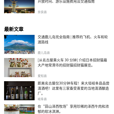
开放时间、游乐设施费用及交通指南
奈良县
最新文章
交通鹿儿岛完全指南 | 推荐的飞机、火车和轮
渡路线
鹿儿岛县
[从名古屋乘火车 30 分钟] 介绍日本招财猫最
大产地常滑市的招财猫招财猫展览。
爱知县
距离名古屋仅30分钟车程！来大垣岐阜县品尝
清酒吧！这里有三家备受喜爱的当地清酒酿造
厂。
岐阜县
在“蒜山泽西牧场”享用珍稀的泽西牛肉和浓
郁的软冰淇淋。