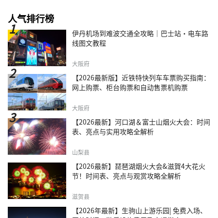
人气排行榜
伊丹机场到难波交通全攻略｜巴士站・电车路
线图文教程
大阪府
【2026最新版】近铁特快列车车票购买指南：
网上购票、柜台购票和自动售票机购票
大阪府
【2026最新】河口湖＆富士山烟火大会：时间
表、亮点与实用攻略全解析
山梨县
【2026最新】琵琶湖烟火大会&滋賀4大花火
节！时间表、亮点与观赏攻略全解析
滋贺县
【2026年最新】生驹山上游乐园| 免费入场、