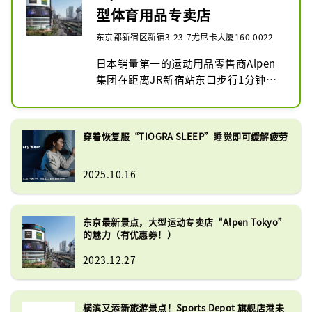
是一般运动专卖店，三楼是大型户外专
型体育用品专卖店
卖店， Alpen Outdoors旗舰店。我们
拥有九州地区最大的销售楼层之一，拥
东京都新宿区新宿3-23-7尤尼卡大厦160-0022
有三种类型的商店。

日本销量第一的运动用品零售商Alpen
我们提供各种运动类别的产品，包括超
集团在距离JR新宿站东口步行1分钟的
过 280 个户外品牌和超过 88 个高尔夫
地方开设了历史上最大的旗舰店。地下
品牌。我们还提供各种流行的日本品
2层、地上8层的巨大楼层内，设有综合
牌，如 Asics、Mizuno、Yonex、
体育专卖店“Sports Depot旗舰店”、
Snow Peaks、Soto、Majesty 和 
穿着恢复服“TIOGRA SLEEP”睡觉即可缓解疲劳
大型户外用品专卖店“Alpen 
Honma。
Outdoors旗舰店”、以及“Alpen 
2025.10.16
Outdoors旗舰店”等3家店铺。高尔夫
专卖店“Golf 5 Flagship Store”。我
们拥有日本最大的适合商务类型的销售
东京最新景点，大型运动专卖店“Alpen Tokyo”
楼层之一。

的魅力（有优惠券！）
我们经营多种产品，包括流行的日本品
牌、Nike、Adidas、New Balance、
2023.12.27
The North Face、On、
Hokayoneyone、Honma、Majesty 
等。
横滨又添新旅游景点！Sports Depot 旗舰店港未