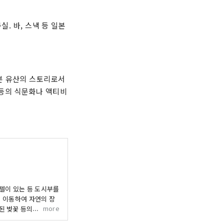
. 바, 스낵 등 일본
본 유산의 스토리로서
등의 식문화나 액티비
호텔이 있는 등 도시부를
로 이동하여 자연의 장
more
 벚꽃 등의 자연 경
리야마시에서 일본술이