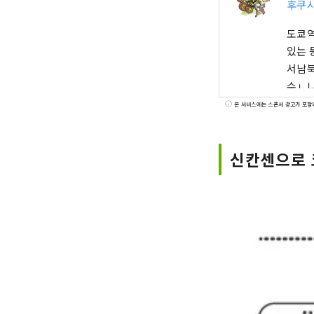
후쿠
도쿄역
있는 
서남북
수」나
나에시
본 서비스에는 스폰서 광고가 포함
를 체
신칸센으로