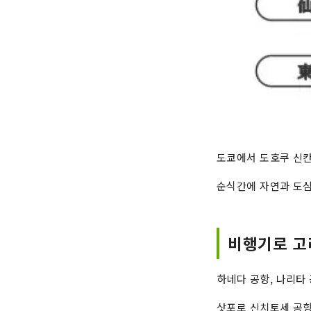
도쿄에서 도호쿠 신칸
순식간에 자연과 도심
비행기로 
하네다 공항, 나리타
삿포로 신치토세 공항