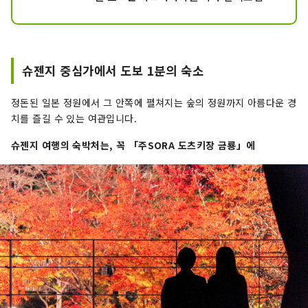
다.

1994년부터 3년간 정비되어 조용한 환경
에서 자연을 만끽할 수 있는 인기 관광 명
소입니다.

슈젠지 중심가에서 도보 1분의 숙소
대나무 숲의 작은 지름을 걸으면 찻집과 불
의 망설임이 그립고 대나무 숲의 중앙에있
정돈된 일본 정원에서 그 안쪽에 펼쳐지는 숲의 정원까지 아름다운 경
는 큰 대나무의 원형 벤치에 앉아 있으면 
치를 즐길 수 있는 여관입니다.
대나무 숲을 지나는 바람을 느낄 수 있습니
다.

슈젠지 여행의 숙박처는, 꼭 「주SORA 도츠키장 금룡」에
18시경부터 23시경까지 라이트 업되어 환
상적인 밤의 산책을 즐길 수 있습니다.

20시경부터 시간 한정으로 진행되는 아트 
스팟도 추천합니다.