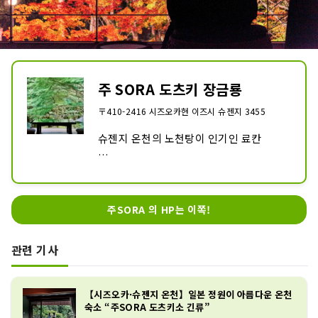
주 SORA 도츠키 장금룡
〒410-2416 시즈오카현 이즈시 슈젠지 3455
슈젠지 온천의 노천탕이 인기인 료칸

【주 SORA 도츠키장 금룡】

슈젠지 온천가의 중심

주SORA 의 HP는 이쪽!
대나무 숲의 작은 지름 앞에 위치한 당관은

한 걸음 부지에 들어가면

관련 기사
1만 5천평의 대자연에 둘러싸인 세계에 초
대하는 식사와 방, 온천, 정원과

세세한 부분까지 고집한 5성급 여관입니
【시즈오카·슈젠지 온천】일본 정원이 아름다운 온천
다.

숙소 “주SORA 도츠키소 긴류”