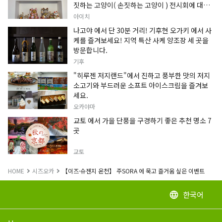
짓하는 고양이( 손짓하는 고양이 ) 전시회에 대한
정보입니다.
아이치
나고야 에서 단 30분 거리! 기후현 오가키 에서 사
케를 즐겨보세요! 지역 특산 사케 양조장 세 곳을
방문합니다.
기후
"히루젠 저지랜드"에서 진하고 풍부한 맛의 저지
소고기와 부드러운 소프트 아이스크림을 즐겨보
세요.
오카야마
교토 에서 가을 단풍을 구경하기 좋은 추천 명소 7
곳
교토
HOME
시즈오카
【이즈·슈젠지 온천】 주SORA 에 묵고 즐거움 싶은 이벤트
한국어
language