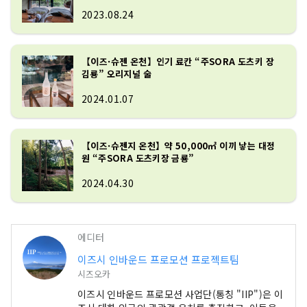
2023.08.24
기품이 있는 관내이면서,

어딘가 진정 같은

궁극의 휴식 공간을 제공합니다.

【이즈·슈젠 온천】인기 료칸 “주SORA 도츠키 장
김룡” 오리지널 술
이즈・슈젠지 여행시에는,

각 관광지에도 최대 1시간 반으로 접근도 
2024.01.07
좋다

당관을 꼭 이용해 주십시오.
【이즈·슈젠지 온천】약 50,000㎡ 이끼 낳는 대정
원 “주SORA 도츠키장 금룡”
2024.04.30
에디터
이즈시 인바운드 프로모션 프로젝트팀
시즈오카
이즈시 인바운드 프로모션 사업단(통칭 "IIP")은 이