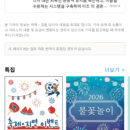
즈시 대한 외국인 관광객 유치를 촉진하고, 이들을
more
수용하는 시스템을 구축하여 이즈 의 관광 자원을
활용하여 매력적인 국제 관광지로 만드는 것을 목표
로 설립된 조직입니다. 이즈시 풍부한 자연과 농업
을 자랑하며, 온천, 해변, 산악 지역 등 다양한 관광
본 기사의 정보는 취재・집필 당시의 내용을 토대로 합니다. 기사 공개 후 상품이
명소를 보유하고 있습니다. 도쿄 에서 기차로 약 2
나 서비스의 내용 및 요금이 변동되는 경우가 있으므로 기사를 참고하실 때 주의해
시간 거리에 있어 접근성이 뛰어나 당일치기 여행이
주시기 바랍니다.
나 주말 여행으로 이상적인 곳입니다. [표지 이미지
에 대한 참고 사항] 표지 사진은 이즈시 색칠하는 사
이 페이지에는 일부 자동 번역이 포함된 경우가 있습니다.
진 콘테스트에서 수상한 작품입니다. 사진작가: 오
지마 히로키 제목: "빛의 눈을 색칠하다" 표지 이미
지의 무단 사용 및 복제를 금지합니다. 표지 이미지
특집
더보기
사용에 대한 자세한 내용은 이즈시 관광정보 웹사이
트를 확인하세요.