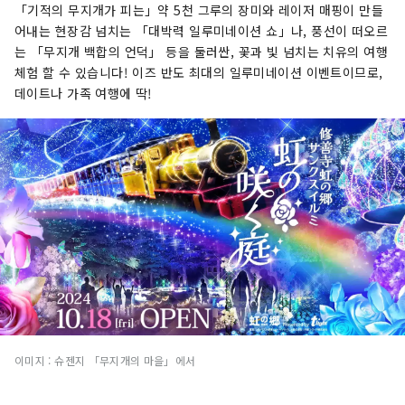
미지에 대한 참고 사항] 표지 사진은 이즈시 색칠하
「기적의 무지개가 피는」약 5천 그루의 장미와 레이저 매핑이 만들
는 사진 콘테스트에서 수상한 작품입니다. 사진작
어내는 현장감 넘치는 「대박력 일루미네이션 쇼」나, 풍선이 떠오르
가: 오지마 히로키 제목: "빛의 눈을 색칠하다" 표
는 「무지개 백합의 언덕」 등을 둘러싼, 꽃과 빛 넘치는 치유의 여행
지 이미지의 무단 사용 및 복제를 금지합니다. 표지
체험 할 수 있습니다! 이즈 반도 최대의 일루미네이션 이벤트이므로,
이미지 사용에 대한 자세한 내용은 이즈시 관광정
데이트나 가족 여행에 딱!
보 웹사이트를 확인하세요.
이미지 : 슈젠지 「무지개의 마을」에서