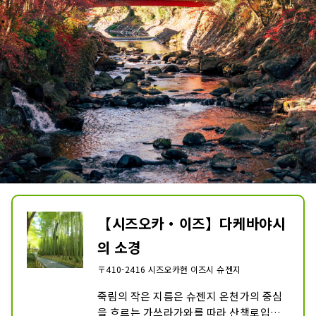
【시즈오카・이즈】다케바야시
의 소경
〒410-2416 시즈오카현 이즈시 슈젠지
죽림의 작은 지름은 슈젠지 온천가의 중심
을 흐르는 가쓰라가와를 따라 산책로입니