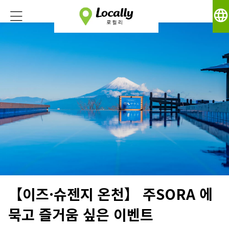
language
【이즈·슈젠지 온천】 주SORA 에
묵고 즐거움 싶은 이벤트