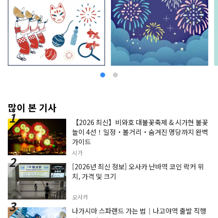
많이 본 기사
【2026 최신】비와호 대불꽃축제 & 시가현 불꽃
놀이 4선！일정・볼거리・숨겨진 명당까지 완벽
가이드
시가
[2026년 최신 정보] 오사카 난바역 코인 락커 위
치, 가격 및 크기
오사카
나가시마 스파랜드 가는 법｜나고야역 출발 직행