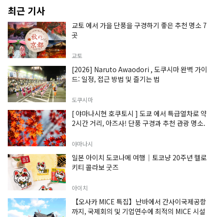
최근 기사
교토 에서 가을 단풍을 구경하기 좋은 추천 명소 7
곳
교토
[2026] Naruto Awaodori , 도쿠시마 완벽 가이
드: 일정, 접근 방법 및 즐기는 법
도쿠시마
[ 야마나시현 호쿠토시 ] 도쿄 에서 특급열차로 약
2시간 거리, 아즈사! 단풍 구경과 추천 관광 명소.
야마나시
일본 아이치 도코나메 여행｜토코냥 20주년 헬로
키티 콜라보 굿즈
아이치
【오사카 MICE 특집】난바에서 간사이국제공항
까지, 국제회의 및 기업연수에 최적의 MICE 시설