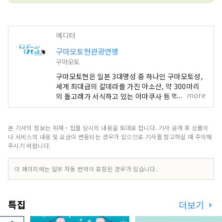
에디터
구마모토현관광연맹
구마모토
구마모토현은 일본 3대명성 중 하나인 구마모토성,
세계 최대급의 칼데라를 가진 아소산, 약 300마리
more
의 돌고래가 서식하고 있는 아마쿠사 등 역사와 대
자연이 공존하는 도시입니다. 일본에서 제일 유명한
캐릭터 구마몬의 고향이며, 거리의 어딘가에서 구마
몬을 만날 수 있을지도 모른다는 두근거림이 있습니
본 기사의 정보는 취재・집필 당시의 내용을 토대로 합니다. 기사 공개 후 상품이
다! 또한 세계적으로 유명한 만화 원피스의 작가 오
나 서비스의 내용 및 요금이 변동되는 경우가 있으므로 기사를 참고하실 때 주의해
다 에이이치로의 고향이기도 하여, 현내 각지에서
주시기 바랍니다.
밀짚모자 일당의 동상을 볼 수도 있습니다. 현내 각
지에서 잡힌 신선한 재료로 만드는 요리와 술은 모
이 페이지에는 일부 자동 번역이 포함된 경우가 있습니다.
두 맛있습니다. 여러분의 5감을 치유해 주는 구마모
토현에 꼭 놀러 와 주세요!
특집
더보기