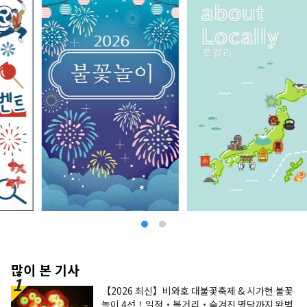
많이 본 기사
【2026 최신】비와호 대불꽃축제 & 시가현 불꽃
놀이 4선！일정・볼거리・숨겨진 명당까지 완벽