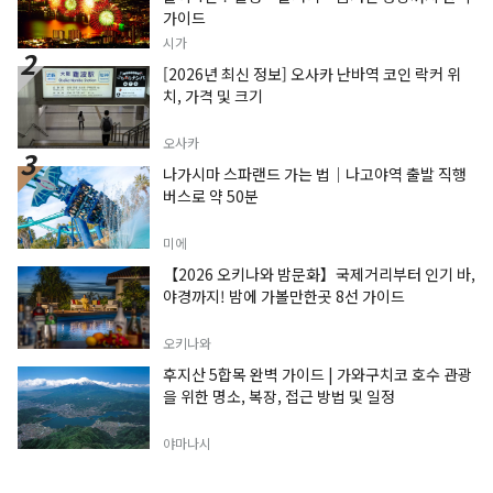
가이드
시가
[2026년 최신 정보] 오사카 난바역 코인 락커 위
치, 가격 및 크기
오사카
나가시마 스파랜드 가는 법｜나고야역 출발 직행
버스로 약 50분
미에
【2026 오키나와 밤문화】국제거리부터 인기 바,
야경까지! 밤에 가볼만한곳 8선 가이드
오키나와
후지산 5합목 완벽 가이드 | 가와구치코 호수 관광
을 위한 명소, 복장, 접근 방법 및 일정
야마나시