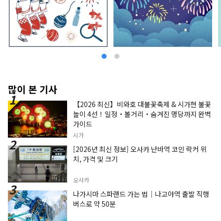
많이 본 기사
【2026 최신】비와호 대불꽃축제 & 시가현 불꽃
놀이 4선！일정・볼거리・숨겨진 명당까지 완벽
가이드
시가
[2026년 최신 정보] 오사카 난바역 코인 락커 위
치, 가격 및 크기
오사카
나가시마 스파랜드 가는 법｜나고야역 출발 직행
버스로 약 50분