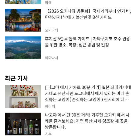
미에
【2026 오키나와 밤문화】국제거리부터 인기 바,
야경까지! 밤에 가볼만한곳 8선 가이드
오키나와
후지산 5합목 완벽 가이드 | 가와구치코 호수 관광
을 위한 명소, 복장, 접근 방법 및 일정
야마나시
최근 기사
[ 나고야 에서 기차로 30분 거리] 일본 최대의 마네
키네코 생산지인 도코나메시 에서 열리는 마네 손
짓하는 고양이( 손짓하는 고양이 ) 전시회에 대한
정보입니다.
아이치
나고야 에서 단 30분 거리! 기후현 오가키 에서 사
케를 즐겨보세요! 지역 특산 사케 양조장 세 곳을
방문합니다.
기후