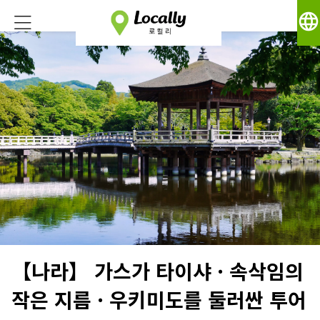
language
【나라】 가스가 타이샤 · 속삭임의
작은 지름 · 우키미도를 둘러싼 투어