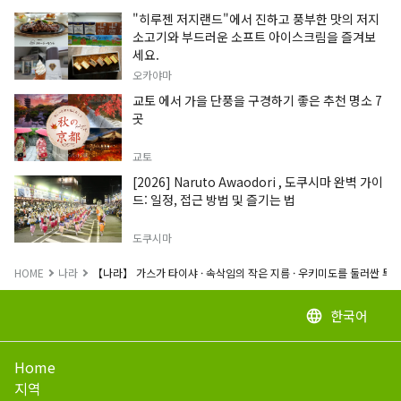
"히루젠 저지랜드"에서 진하고 풍부한 맛의 저지
소고기와 부드러운 소프트 아이스크림을 즐겨보
세요.
오카야마
교토 에서 가을 단풍을 구경하기 좋은 추천 명소 7
곳
교토
[2026] Naruto Awaodori , 도쿠시마 완벽 가이
드: 일정, 접근 방법 및 즐기는 법
도쿠시마
HOME
나라
【나라】 가스가 타이샤 · 속삭임의 작은 지름 · 우키미도를 둘러싼 투
한국어
language
Home
지역