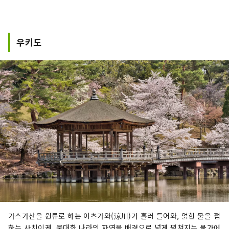
우키도
가스가산을 원류로 하는 이츠가와(涼川)가 흘러 들어와, 얽힌 물을 접
하는 사치이케. 웅대한 나라의 자연을 배경으로 넓게 펼쳐지는 물가에