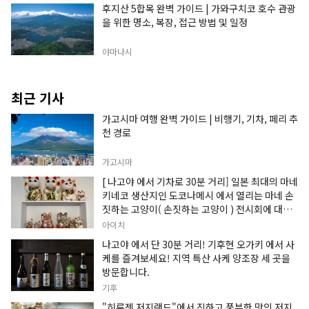
후지산 5합목 완벽 가이드 | 가와구치코 호수 관광
을 위한 명소, 복장, 접근 방법 및 일정
야마나시
최근 기사
가고시마 여행 완벽 가이드 | 비행기, 기차, 페리 추
천 경로
가고시마
[ 나고야 에서 기차로 30분 거리] 일본 최대의 마네
키네코 생산지인 도코나메시 에서 열리는 마네 손
짓하는 고양이( 손짓하는 고양이 ) 전시회에 대한
정보입니다.
아이치
나고야 에서 단 30분 거리! 기후현 오가키 에서 사
케를 즐겨보세요! 지역 특산 사케 양조장 세 곳을
방문합니다.
기후
"히루젠 저지랜드"에서 진하고 풍부한 맛의 저지