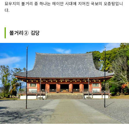
묘우지의 볼거리 중 하나는 헤이안 시대에 지어진 국보의 오층탑입니
다.
볼거리② 김당