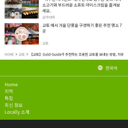
소고기와 부드러운 소프트 아이스크림을 즐겨보
세요.
오카야마
교토 에서 가을 단풍을 구경하기 좋은 추천 명소 7
곳
교토
HOME
교토
【교토】Gold-Guide가 추천하는 조용한 교토를 보내는 방법, 치유의
한국어
language
Home
지역
특집
최신 정보
Locally 소개