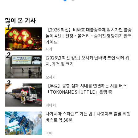
많이 본 기사
【2026 최신】비와호 대불꽃축제 & 시가현 불꽃
놀이 4선！일정・볼거리・숨겨진 명당까지 완벽
가이드
시가
[2026년 최신 정보] 오사카 난바역 코인 락커 위
치, 가격 및 크기
오사카
【무료】공항 섬과 시내를 연결하는 셔틀 버스
「TOKONAME SHUTTLE」운행 중
아이치
나가시마 스파랜드 가는 법｜나고야역 출발 직행
버스로 약 50분
미에