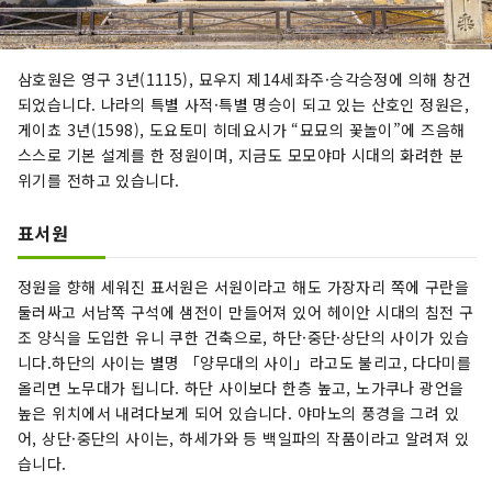
삼호원은 영구 3년(1115), 묘우지 제14세좌주·승각승정에 의해 창건
되었습니다. 나라의 특별 사적·특별 명승이 되고 있는 산호인 정원은,
게이쵸 3년(1598), 도요토미 히데요시가 “묘묘의 꽃놀이”에 즈음해
스스로 기본 설계를 한 정원이며, 지금도 모모야마 시대의 화려한 분
위기를 전하고 있습니다.
표서원
정원을 향해 세워진 표서원은 서원이라고 해도 가장자리 쪽에 구란을
둘러싸고 서남쪽 구석에 샘전이 만들어져 있어 헤이안 시대의 침전 구
조 양식을 도입한 유니 쿠한 건축으로, 하단·중단·상단의 사이가 있습
니다.하단의 사이는 별명 「양무대의 사이」라고도 불리고, 다다미를
올리면 노무대가 됩니다. 하단 사이보다 한층 높고, 노가쿠나 광언을
높은 위치에서 내려다보게 되어 있습니다. 야마노의 풍경을 그려 있
어, 상단·중단의 사이는, 하세가와 등 백일파의 작품이라고 알려져 있
습니다.