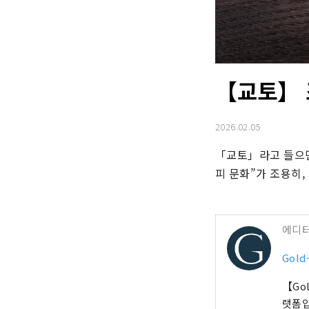
【교토】 
2026.02.05
「교토」라고 들으면,
피 문화”가 조용히,
에디
Gold
【Go
랫폼입