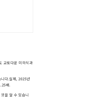
화도 교토다운 미의식과
다.실제, 2025년
.25배.
 것을 알 수 있습니