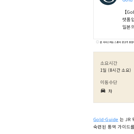
【Go
랫폼입
일본의
본 서비스에는 스폰서 광고가 포함
소요시간
1일 (8시간 소요)
이동수단
directions_car_filled
차
Gold-Guide
는 JR
숙련된 통역 가이드를