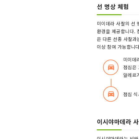
선 명상 체험
미이데라 사찰의 선 
환경을 제공합니다. 
은 다른 선종 사찰과
이상 참여 가능합니다
미이데라
directions_car_filled
점심은 
알레르기
directions_car_filled
점심 식
이시야마데라 
이시야마데라는 비와호