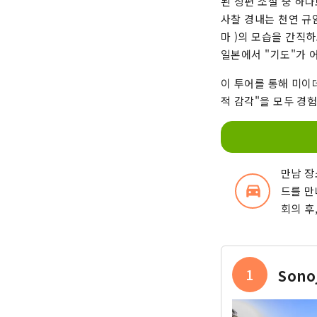
된 장편 소설 중 하
사찰 경내는 천연 규
마 )의 모습을 간직
일본에서 "기도"가 
이 투어를 통해 미이
적 감각"을 모두 경
만남 장
directions_car_filled
드를 만
회의 후
1
Sono