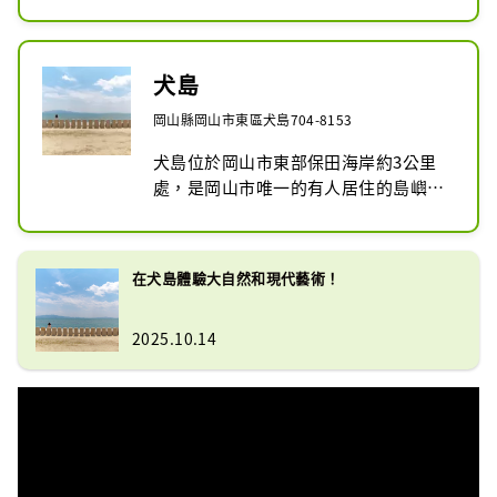
成為新區域創造的典範。犬島精煉所美
・地點：JR岡山站天滿屋～JR西大寺
術館內的冶煉廠遺址於2007年被經濟產
站西大寺巴士中心～觀音院入口～西寶
業省指定為地區振興33處近代工業遺產
殿（寶殿港）
之一。

犬島
此外，2009年，作為活用工業遺產的藝
岡山縣岡山市東區犬島704-8153
術之島，被選為國土交通省的「島寶景
百選」之一。

犬島位於岡山市東部保田海岸約3公里
處，是岡山市唯一的有人居住的島嶼。
※寶殿～犬島之間的定期渡輪「曙之
該島作為藝術島而備受矚目，有近代工
丸」「寶殿出發15:15」、「犬島出發
業遺產銅冶煉廠改建而成的犬島精煉所
15:35」僅在美術館開放日運作。
美術館、村內正在開發的住宅項目等犬
在犬島體驗大自然和現代藝術！
島的。在享受島上豐富的自然風光的同
時，還有露營、海裡游泳、海上皮划艇
2025.10.14
等許多有趣的活動。這裡有住宿設施，
讓您可以放鬆身心，享受在島上的時
光。