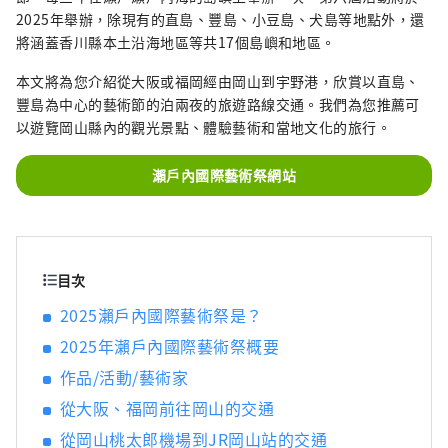
景點，包括岡山城、日本三大名園之一的岡山
2025年舉辦，除現有的直島、豐島、小豆島、犬島等地點外，還
後樂園以及擁有歷史、文化和藝術的倉敷美觀
將涵蓋香川縣本土沿海地區等共17個島嶼和地區。
地區！
本文將為您介紹從大阪或福岡經由岡山到宇野港，欣賞以直島、
豐島為中心的藝術節的泊兩夜的旅遊路線交通。我們為您推薦可
以遊覽岡山縣內的觀光景點、體驗藝術和當地文化的旅行。
瀨戶內國際藝術祭網站
目次
2025瀨戶內國際藝術祭是？
2025年瀨戶內國際藝術祭概要
作品/活動/藝術家
從大阪、福岡前往岡山的交通
從岡山桃太郎機場到JR岡山站的交通