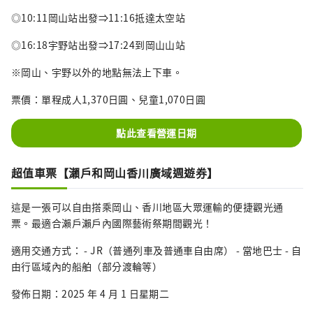
◎10:11岡山站出發⇒11:16抵達太空站
◎16:18宇野站出發⇒17:24到岡山山站
※岡山、宇野以外的地點無法上下車。
票價：單程成人1,370日圓、兒童1,070日圓
點此查看營運日期
超值車票【瀨戶和岡山香川廣域週遊券】
這是一張可以自由搭乘岡山、香川地區大眾運輸的便捷觀光通
票。最適合瀨戶瀨戶內國際藝術祭期間觀光！
適用交通方式： - JR（普通列車及普通車自由席） - 當地巴士 - 自
由行區域內的船舶（部分渡輪等）
發佈日期：2025 年 4 月 1 日星期二