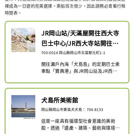
裡成為一日遊的完美選擇。乘船班次很少，因此請務必查看行程
時間表。
JR岡山站/天滿屋開往西大寺
巴士中心/JR西大寺站開往西
鳳殿（犬島）的...
700-0024 岡山縣岡山市北區駅元町1-1
開往瀨戶內海「犬島島」的定期巴士乘
車點「寶典港」與JR岡山站及JR西大
寺站之間將運行便捷的巴士。 ※寶典港
距離西寶典巴士站約5分鐘步行路程。

※營運日期請確認官方網站或相關資料
（營運時刻表）。

犬島所美術館
岡山縣岡山市東區犬犬島： 704-8153
・期間：2025年4月4日（星期五）～
2026年3月30日（星期一）（指定日
這是一座具有循環型社會意識的美術
期） ・時間：時刻表請確認官方網站或
館，透過「遺產、建築、藝術與環境」
相關資料（營運日期）。
