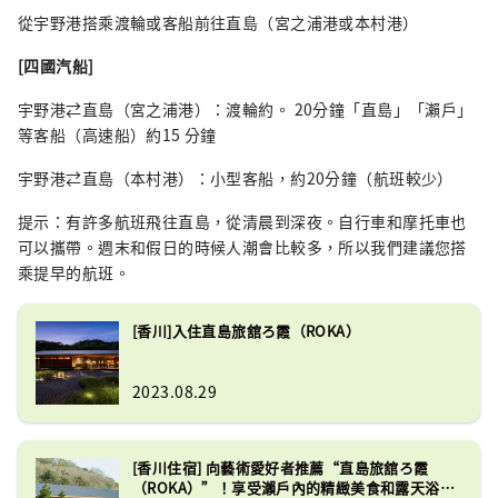
從宇野港搭乘渡輪或客船前往直島（宮之浦港或本村港）
[四國汽船]
宇野港⇄直島（宮之浦港）：渡輪約。 20分鐘「直島」「瀨戶」
等客船（高速船）約15 分鐘
宇野港⇄直島（本村港）：小型客船，約20分鐘（航班較少）
提示：有許多航班飛往直島，從清晨到深夜。自行車和摩托車也
可以攜帶。週末和假日的時候人潮會比較多，所以我們建議您搭
乘提早的航班。
[香川]入住直島旅舘ろ霞（ROKA）
2023.08.29
[香川住宿] 向藝術愛好者推薦“直島旅舘ろ霞
（ROKA）”！享受瀨戶內的精緻美食和露天浴