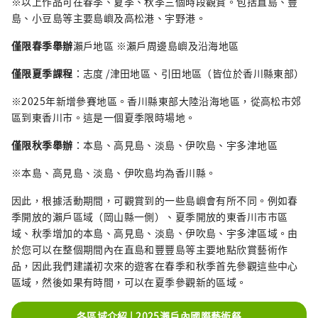
※以上作品可在春季、夏季、秋季三個時段觀賞。包括直島、豐
島、小豆島等主要島嶼及高松港、宇野港。
僅限春季舉辦
瀨戶地區 ※瀨戶周邊島嶼及沿海地區
僅限夏季課程
：志度 /津田地區、引田地區（皆位於香川縣東部）
※2025年新增參賽地區。香川縣東部大陸沿海地區，從高松市郊
區到東香川市。這是一個夏季限時場地。
僅限秋季舉辦
：本島、高見島、淡島、伊吹島、宇多津地區
※本島、高見島、淡島、伊吹島均為香川縣。
因此，根據活動期間，可觀賞到的一些島嶼會有所不同。例如春
季開放的瀨戶區域（岡山縣一側）、夏季開放的東香川市市區
域、秋季增加的本島、高見島、淡島、伊吹島、宇多津區域。由
於您可以在整個期間內在直島和豐豐島等主要地點欣賞藝術作
品，因此我們建議初次來的遊客在春季和秋季首先參觀這些中心
區域，然後如果有時間，可以在夏季參觀新的區域。
各區域介紹 | 2025瀨戶內國際藝術祭