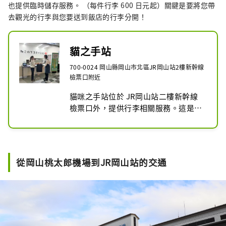
也提供臨時儲存服務。 （每件行李 600 日元起）關鍵是要將您帶
去觀光的行李與您要送到飯店的行李分開！
貓之手站
700-0024 岡山縣岡山市北區JR岡山站2樓新幹線
檢票口附近
貓咪之手站位於 JR岡山站二樓新幹線
檢票口外，提供行李相關服務。這是一
項方便、實惠的服務，讓您無需攜帶任
何行李，就能空手直接前往觀光或出
差。

從岡山桃太郎機場到JR岡山站的交通
■岡山、倉敷空手觀光服務 下午1點30
分前將行李寄存在貓之手站，下午5點
左右即可將行李送至岡山市或倉敷市的
指定住宿設施。同一天。

*請參閱相關文件中的“符合條件的住
宿設施清單（PDF）”，以了解符合條