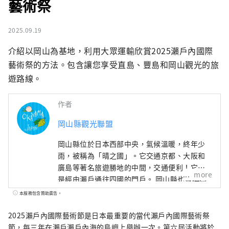
藝術祭
2025.09.19
介紹以岡山為基地，利用大眾運輸欣賞2025瀨戶內國際
藝術祭的方法。包含讓您享受直島、豐島和岡山觀光的旅
遊路線。
作者
岡山縣觀光聯盟
岡山縣位於日本西部中央，氣候溫暖​​，終年少
雨，被稱為「晴之國」。它交通京都、大阪和
廣島等著名旅遊勝地的中間，交通便利！它也
more
是經由瀨戶通往四國的門戶。 岡山縣也被稱為
“水果岡山”，在瀨戶內溫暖的氣候下，陽光
本服務包含贊助廣告。
照射的水果，無論甜度、香氣還是風味，都是
最高品質的。 您可以品嚐白桃、麝香葡萄、先
2025瀨戶內國際藝術節是日本最重要的當代瀨戶內國際藝術祭
鋒葡萄等當季水果！ 岡山還擁有世界級的旅遊
節，每三年在瀨戶瀨戶內海的島嶼上舉辦一次。第六屆活動將於